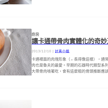
廚房
讓卡通帶骨肉實體化的奇妙
2013/12/10
|
討喜小姐
卡通裡面的肉塊形象（←長得像這樣），通
肉也是魯夫的最愛。早期的石器時代類型系
大帶骨肉啃著吃，會有這麼粗的骨頭推斷應
瓷...