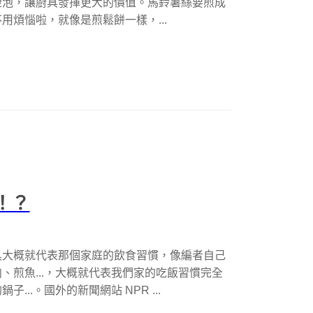
燈泡，讓廚具發揮更大的價值。馬鈴薯絲要煎成
煩惱啦，就像是煎鬆餅一樣，...
！？
具大概就代表那個家庭的飲食習慣，像編者自己
、煎魚...，大概就代表我們家的吃飯習慣完全
..。國外的新聞網站 NPR ...