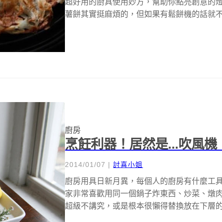
超好用的廚具使用妙方，幫助你點亮創意的
薯餅其實挺麻煩的，但如果有鬆餅機的話就不用
廚房
烹飪利器！居然是...吹風機
2014/01/07
|
討喜小姐
廚房用具日新月異，每個人的廚房有什麼工
家非常喜歡用同一個鍋子炸東西、炒菜、燉肉
超級不講究，或是根本很懶得替換放在下層的鍋子.