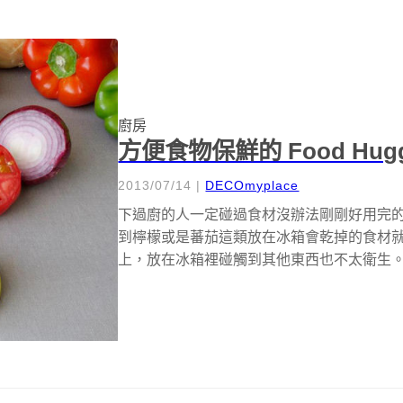
廚房
方便食物保鮮的 Food Hugg
2013/07/14
|
DECOmyplace
下過廚的人一定碰過食材沒辦法剛剛好用完
到檸檬或是蕃茄這類放在冰箱會乾掉的食材
上，放在冰箱裡碰觸到其他東西也不太衛生。Michelle