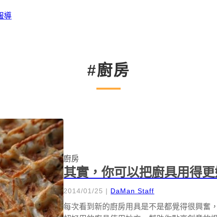
報導
#廚房
廚房
其實，你可以把廚具用得更
2014/01/25
|
DaMan Staff
每次看到新的廚房用具是不是都覺得很興奮，超級想