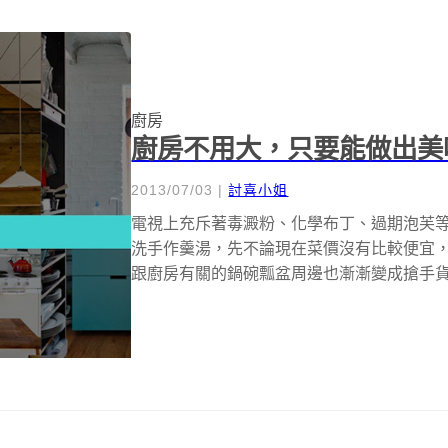
廚房
廚房不用大，只要能做出美
2013/07/03
|
討喜小姐
電視上充斥著毒澱粉、化學布丁、過期泡芙
洗手作羹湯，先不論現在菜價沒有比較便宜
跟廚房有關的鍋碗瓢盆周邊也漸漸變成搶手
平...