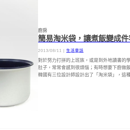
廚房
簡易淘米袋，讓煮飯變成件
2013/08/11
|
生活童話
對於努力打拼的上班族，或是到外地讀書的
肚子，常常會感到很煩惱；有時想要下廚做
韓國有三位設計師設計出了「淘米袋」，這
們...