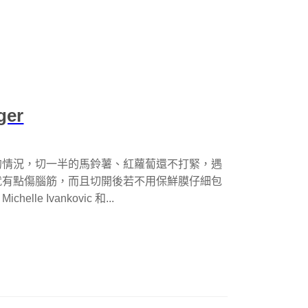
er
的情況，切一半的馬鈴薯、紅蘿蔔還不打緊，遇
就有點傷腦筋，而且切開後若不用保鮮膜仔細包
 Ivankovic 和...