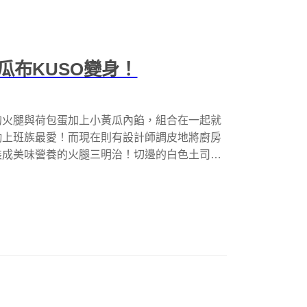
瓜布KUSO變身！
的火腿與荷包蛋加上小黃瓜內餡，組合在一起就
勤上班族最愛！而現在則有設計師調皮地將廚房
裝成美味營養的火腿三明治！切邊的白色土司