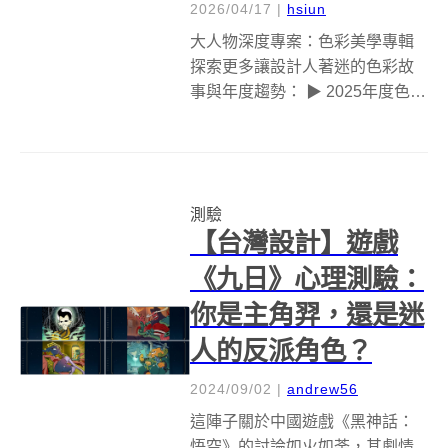
2026/04/17
|
hsiun
大人物深度專案：色彩美學專輯
探索更多讓設計人著迷的色彩故
事與年度趨勢： ▶ 2025年度色彩
「未來黃昏Future Dusk」！充滿
神秘感的藍紫色調 ▶ 日本絕美
「山的蠟筆」！將 12 種世界山景
轉化為細緻色彩 ▶ 金馬全新品牌
測驗
識別設計：...
【台灣設計】遊戲
《九日》心理測驗：
你是主角羿，還是迷
人的反派角色？
2024/09/02
|
andrew56
這陣子關於中國遊戲《黑神話：
悟空》的討論如火如荼，其劇情