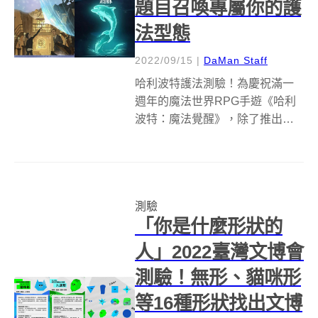
題目召喚專屬你的護
法型態
2022/09/15
|
DaMan Staff
哈利波特護法測驗！為慶祝滿一
週年的魔法世界RPG手遊《哈利
波特：魔法覺醒》，除了推出全
新魔咒卡牌外，也以全新光輝魔
咒「疾疾，護法現身」為主題，
推出心理測驗「召喚專屬護
法」，無論你是否有玩遊戲，都
測驗
能測試看看專屬於你的護法型
「你是什麼形狀的
態！ 在《哈利波特》...
人」2022臺灣文博會
測驗！無形、貓咪形
等16種形狀找出文博