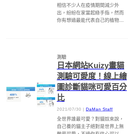
相信不少人在疫情期間減少外
出，紛紛在家當起綠手指，然而
你有想過最能代表自己的植物色
彩是什麼呢？集合式芳療保養品
牌「伊聖詩芳療生活館
cosmescents」20週年特別企
劃，繼絕美手繪植物測驗「跟著
測驗
植覺走」後，再度推出全新植物
日本網站Kuizy畫貓
療癒測驗「我的...
測驗可愛度！線上繪
圖診斷貓咪可愛百分
比
2021/07/30
|
DaMan Staff
全世界誰最可愛？對貓奴來說，
自己養的貓主子絕對是世界上無
敵最可愛，不過你有信心可以畫