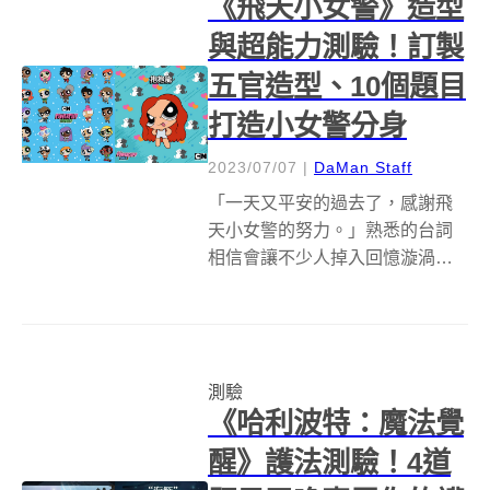
《飛天小女警》造型
與超能力測驗！訂製
五官造型、10個題目
打造小女警分身
2023/07/07
|
DaMan Staff
「一天又平安的過去了，感謝飛
天小女警的努力。」熟悉的台詞
相信會讓不少人掉入回憶漩渦，
隨著韓國女團New Jeans在全新
迷你二專與《飛天小女警》（The
Powerpuff Girls）合作，共同打造
讓人驚呼連連的可愛〈New
測驗
Jeans〉...
《哈利波特：魔法覺
醒》護法測驗！4道