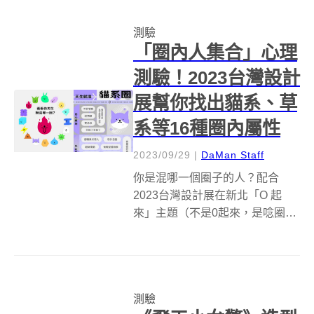
幫你分析是哪種小怪物，也同步
測驗
拉出你的人格暗黑特質，以及驅
「圈內人集合」心理
邪指南。 和...
測驗！2023台灣設計
展幫你找出貓系、草
系等16種圈內屬性
2023/09/29
|
DaMan Staff
你是混哪一個圈子的人？配合
2023台灣設計展在新北「O 起
來」主題（不是0起來，是唸圈起
來），官方推出「圈內人集合」
心理測驗， 藉由12道題目、16 種
屬性結果，幫你找出相吸相剋的
圈子！ 為什麼是圈內人？ 其實是
測驗
呼應2023台灣設計展在新北...