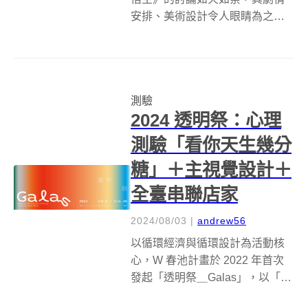
安排、美術設計令人眼睛為之一
亮，但隨之而來的言論審查和抄
襲疑雲，也讓以《西遊記》為改
編基礎的此電玩遊戲，蒙上一層
充滿爭議的陰影。說到改編神
測驗
話、小說題材的遊戲，先前曾經
2024 透明祭：心理
介紹過台灣設計團隊...
測驗「看你天生幾分
糖」＋主視覺設計＋
全臺串聯店家
2024/08/03
|
andrew56
以循環經濟與循環設計為活動核
心，W 春池計畫於 2022 年首次
發起「透明祭＿Galas」，以「透
明」為信號，象徵善待環境和在