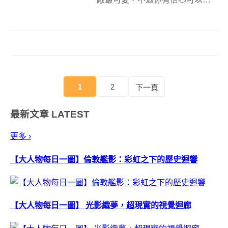
出貓貓最可愛的一面嗎？為此日
本網站 Kuizy即推出「猫を描いて
わかる可愛さ診断」，測驗你畫
的貓貓可愛度有多高！ Kuizy上面
可說是集結了各式各樣診斷遊戲...
1
2
下一頁
最新文章
LATEST
更多 ›
【大人物每日一圖】倫敦艦影：彩虹之下的歷史迴響
【大人物每日一圖】 光影織夢，超現實的視覺迴廊