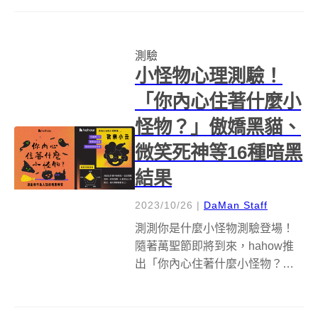
地文化的心態，串聯全臺灣不同
類型的品牌、店家，邀請眾人在
生活中體現循環及永續環保意
測驗
識。而 2024 透明祭更與臺灣...
小怪物心理測驗！
「你內心住著什麼小
怪物？」傲嬌黑貓、
微笑死神等16種暗黑
結果
2023/10/26
|
DaMan Staff
測測你是什麼小怪物測驗登場！
隨著萬聖節即將到來，hahow推
出「你內心住著什麼小怪物？」
心理測驗，藉由可愛插畫與題
目，幫助大家找到你不為人知的
暗黑特質。藉著12道題目，除了