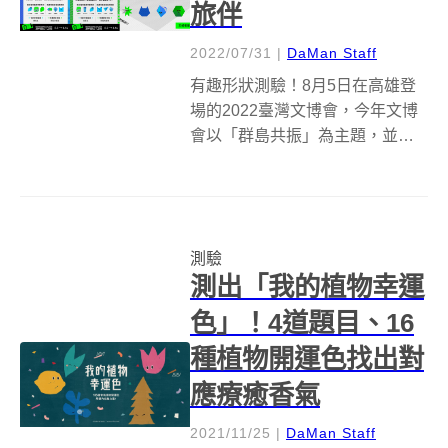
旅伴
2022/07/31
|
DaMan Staff
有趣形狀測驗！8月5日在高雄登
場的2022臺灣文博會，今年文博
會以「群島共振」為主題，並推
出心理測驗遊戲「你是什麼形狀
的人」，透過12個小題目，幫你
測試找出文博旅伴，每個測驗者
將根據測驗結果，化身無形、貓
測驗
咪形、九邊形等專屬獨特形狀，
測出「我的植物幸運
並在下方...
色」！4道題目、16
種植物開運色找出對
應療癒香氣
2021/11/25
|
DaMan Staff