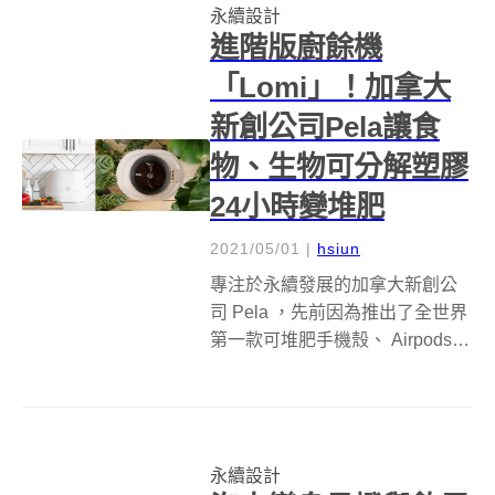
永續設計
的全新照明選擇...
進階版廚餘機
「Lomi」！加拿大
新創公司Pela讓食
物、生物可分解塑膠
24小時變堆肥
2021/05/01
|
hsiun
專注於永續發展的加拿大新創公
司 Pela ，先前因為推出了全世界
第一款可堆肥手機殼、 Airpods
殼和可完全生物降解的太陽眼
鏡，而在環保界打響了知名度，
最近他們推出廚餘機 Lomi ，可以
在24 小時內將廚餘、盒子、衣服
永續設計
和生物可分解塑膠...