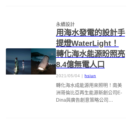
和 Lobke Beckfeld 設計的
Sonnet155 手提袋，有著透明彈
性的外觀，使用可以被...
永續設計
用海水發電的設計手
提燈WaterLight！
轉化海水能源盼照亮
8.4億無電人口
2021/05/04
|
hsiun
轉化海水成能源用來照明！南美
洲哥倫比亞再生能源新創公司E-
Dina與廣告創意策略公司
Wunderman Thompson，近日共
同開發一款能將海水轉化成電力
的無線手提燈籠Waterlight ，提供
偏遠無電社區除了太陽能燈以外