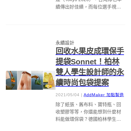
續傳出好佳績，而每位選手視為
「夢想」所踏上的領獎台，從設
計、音樂、遞獎志願者服裝通通
是巧思！ 做為運動員殿堂的奧運
頒獎台，由創作本屆東京奧運會
永續設計
徽的野老朝雄操刀。設計上，...
回收水果皮成環保手
提袋Sonnet！柏林
雙人學生設計師的永
續時尚包袋提案
2021/05/04
|
AddMaker 加點製造
除了紙張、舊布料、寶特瓶、回
收塑膠等等，你還能想到什麼材
料能做環保袋？德國柏林學生設
計師 Johanna Hehemeyer-Cürten