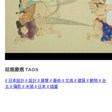
話題嚴選
TAGS
# 日本設計
# 設計
# 展覽
# 藝術
# 文具
# 建築
# 動物
# 台
北
# 攝影
# 木頭
# 日本
# 插畫