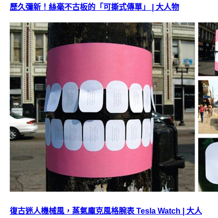
歷久彌新！絲毫不古板的「可撕式傳單」 | 大人物
復古迷人機械風，蒸氣龐克風格腕表 Tesla Watch | 大人