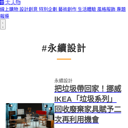
線上購物
設計創意
特別企劃
藝術創作
生活體驗
風格服飾
專題
報導
#永續設計
永續設計
把垃圾帶回家！挪威
IKEA「垃圾系列」
回收廢棄家具賦予二
次再利用機會