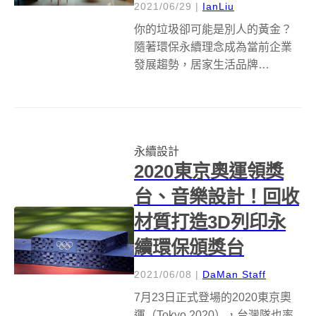
2021/06/29
|
IanLiu
你的垃圾卻可能是別人的黃金？
隨著環保永續理念成為當前企業
發展趨勢，居家生活品牌
IKEA（宜家），其挪威IKEA則選
擇從回收垃圾開始做起，不僅要
將數以萬計的廢棄家具再造升級
外，更推出名稱超直白的「垃圾
永續設計
系列」(Trash Collection）...
2020東京奧運領獎
台、音樂設計！回收
材質打造3D列印永
續環保頒獎台
2021/06/08
|
DaMan Staff
7月23日正式登場的2020東京奧
運（Tokyo 2020），台灣隊也率