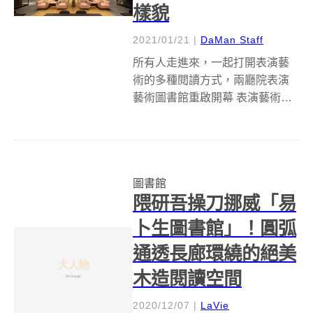
樣貌
2021/01/21
|
DaMan Staff
所有人走進來，一起打開表演藝
術的多種閱讀方式，兩廳院表演
藝術圖書館重啟開幕 表演藝術圖
書館依照使用需求區分為閱覽桌
區及沙發區，提供不同型態使用
方式。讀者可於館內借閱書籍、
期刊等館藏，亦可攜帶個人設備
圖書館
或借用館內電子及視聽設備，欣
隈研吾操刀挪威「易
賞數位資料庫或...
卜生圖書館」！圓弧
通透長廊環繞的絕美
木造閱讀空間
2020/12/07
|
LaVie