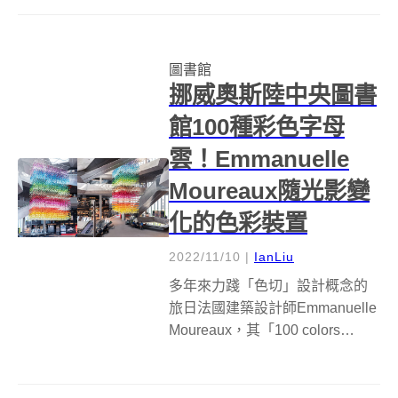
12月17日正式開館試營運。新總
館由擁有豐富公共圖書館設計經
驗，台灣「郭自強建築師事務
圖書館
所」與日本2020東京奧運主場館
挪威奧斯陸中央圖書
設...
館100種彩色字母
雲！Emmanuelle
Moureaux隨光影變
化的色彩裝置
2022/11/10
|
IanLiu
多年來力踐「色切」設計概念的
旅日法國建築設計師Emmanuelle
Moureaux，其「100 colors
no.37」裝置作品亮相挪威奧斯陸
中央公共圖書館Deichman
Bjørvika，透過A到Z以及挪威字