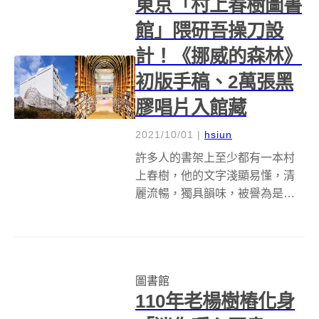
東京「村上春樹圖書
館」隈研吾操刀設
計！《挪威的森林》
初版手稿、2萬張黑
膠唱片入館藏
2021/10/01
|
hsiun
許多人的書架上至少都有一本村
上春樹，他的文字淺顯易懂，清
麗流暢，獨具韻味，被譽為是日
本 80 年代的文學旗手。2019 年
6 月，村上春樹的母校早稻田大學
便已宣布，將校內原本就收藏大
量村上春樹作品的國際文學館
圖書館
（早稲田大学国際文学館），改
110年老楊樹樁化身
建...