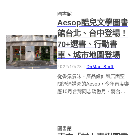
母等共10000個字母，...
圖書館
Aesop酷兒文學圖書
館台北、台中登場！
70+選書、行動書
車、城市地圖登場
2022/10/28
|
DaMan Staff
從香氛氣味、產品設計到店面空
間通通講究的Aesop，今年再度響
應10月台灣同志驕傲月，將台北
大安概念店與新光三越台中中港
店兩間門市改為「酷兒文學圖書
館」，分別從10月28日至11月1
日、11月4日至11月9日，精選同
圖書館
志酷兒相關主題文學作品；...