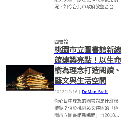
況，如今台北市政府欲整合台北
市立圖書館總館與台北音樂廳之
興建需求，將重新規劃此地設置
「台北音樂廳與圖書總館（音圖
中心）」，由建築師姚仁喜所主
圖書館
持的大元聯合建築師事務所、建
桃園市立圖書館新總
築聲學大師徐亞英...
館建築亮點！以生命
樹為理念打造閱讀、
藝文與生活空間
2022/12/16
|
DaMan Staff
你心目中理想的圖書館是什麼模
樣呢？位於桃園藝文特區的「桃
園市立圖書館新總館」自2018年
開始動工，歷時4年，2022年的