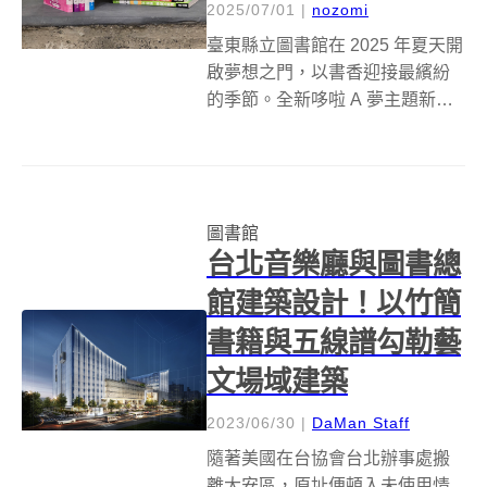
2025/07/01
|
nozomi
臺東縣立圖書館在 2025 年夏天開
啟夢想之門，以書香迎接最繽紛
的季節。全新哆啦 A 夢主題新書
現已到館，誠摯邀請讀者一同展
開這場充滿奇思妙想的閱讀旅
程！此次上架的新書內容豐富多
元，從經典漫畫與動畫改編作
圖書館
品，到結合學習與娛樂的各類讀
台北音樂廳與圖書總
物，適合...
館建築設計！以竹簡
書籍與五線譜勾勒藝
文場域建築
2023/06/30
|
DaMan Staff
隨著美國在台協會台北辦事處搬
離大安區，原址便頓入未使用情