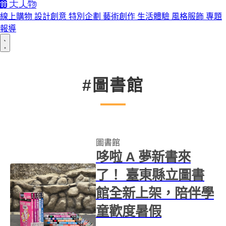
線上購物
設計創意
特別企劃
藝術創作
生活體驗
風格服飾
專題
報導
#圖書館
圖書館
哆啦 A 夢新書來
了！ 臺東縣立圖書
館全新上架，陪伴學
童歡度暑假