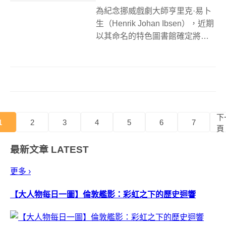
為紀念挪威戲劇大師亨里克·易卜
生（Henrik Johan Ibsen），近期
以其命名的特色圖書館確定將由
日本隈研吾建築都市設計事務所
（Kengo Kuma and Associates）
與Mad Arkitekter、BuroHappol...
下
1
2
3
4
5
6
7
頁
最新文章
LATEST
更多 ›
【大人物每日一圖】倫敦艦影：彩虹之下的歷史迴響