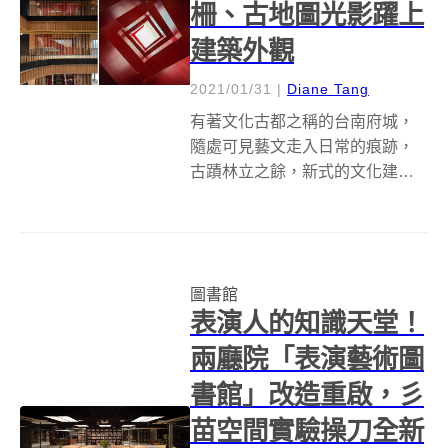
柵、古地圖光影躍上
建築外觀
2021/01/31
|
Diane Tang
有著文化古都之稱的台南府城，
隨處可見藝文走入日常的痕跡，
古蹟林立之餘，新式的文化建築
也持續落成，繼2014 至 2018 年
普立茲建築獎大師坂茂設計的台
南市立美術館二館建築風光開幕
後，競圖結果在 2016 年 2 月初出
圖書館
爐、坐落於永康的台南...
表演人的知識天堂！
兩廳院「表演藝術圖
書館」改造重啟，彡
苗空間實驗操刀全新