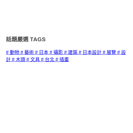
話題嚴選
TAGS
# 動物
# 藝術
# 日本
# 攝影
# 建築
# 日本設計
# 展覽
# 設
計
# 木頭
# 文具
# 台北
# 插畫