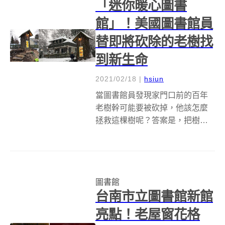
「迷你暖心圖書
館」！美國圖書館員
替即將砍除的老樹找
到新生命
2021/02/18
|
hsiun
當圖書館員發現家門口前的百年
老樹幹可能要被砍掉，他該怎麼
拯救這棵樹呢？答案是，把樹幹
變成圖書館！在美國愛荷華州柯
達倫公共圖書館（Coeur d'Alene
Public Library）工作的 Sharalee
Armitage Howar...
圖書館
台南市立圖書館新館
亮點！老屋窗花格