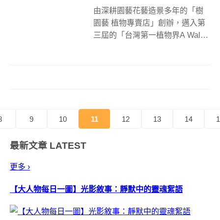
由深耕園藝花藝造景多年的「樹
園藝 植物專賣店」創辦，邁入第
三屆的「台灣第一植物界A Walk
For The Green」植物市集活動，
4月15日至17日在松菸策展為期3
天的大型植物展覽市集，邀請近
60家植物相關質感品牌進駐、舉
辦5場專業講...
8
9
10
11
12
13
14
1
最新文章
LATEST
更多 ›
【大人物每日一圖】光影敘事：靜默中的靈魂絮語