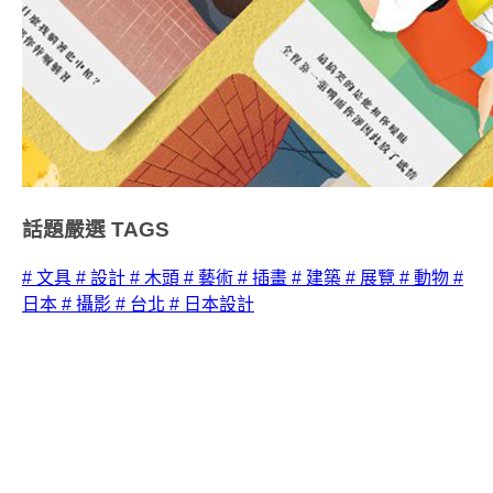
話題嚴選
TAGS
# 文具
# 設計
# 木頭
# 藝術
# 插畫
# 建築
# 展覽
# 動物
#
日本
# 攝影
# 台北
# 日本設計