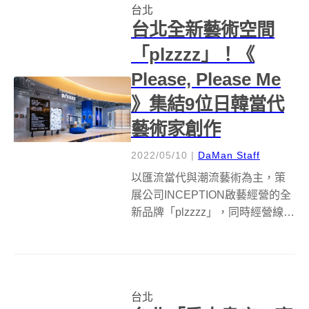
台北
方案獲選，將為獨特之覆土式地
台北全新藝術空間
下美術館，預計...
「plzzzz」！《
Please, Please Me
》集結9位日韓當代
藝術家創作
2022/05/10
|
DaMan Staff
以匯流當代與潮流藝術為主，策
展公司INCEPTION啟藝經營的全
新品牌「plzzzz」，同時經營線上
與線下藝廊，而實體藝術空間則
進駐微風南山艾妥列，集結當代
藝術、潮流文化與數位創作的融
合，致力於宣揚新世代的語彙，
台北
提供大眾全新的生活美學體驗。...