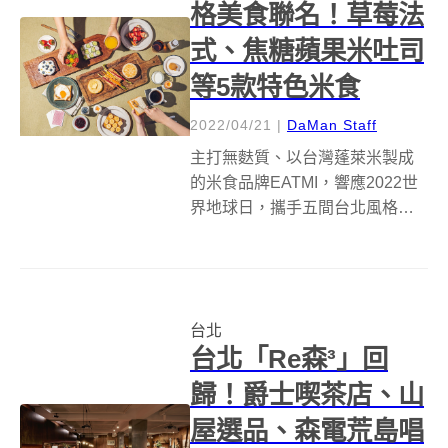
格美食聯名！草莓法
式、焦糖蘋果米吐司
等5款特色米食
2022/04/21
|
DaMan Staff
主打無麩質、以台灣蓬萊米製成
的米食品牌EATMI，響應2022世
界地球日，攜手五間台北風格美
食名店—M One Cafe、
TOASTERiA CAFE、TAMED
FOX、BRUN不然與Numéro
Quatre，推出五道米食特色餐
台北
點，翻玩...
台北「Re森³」回
歸！爵士喫茶店、山
屋選品、森電荒島唱