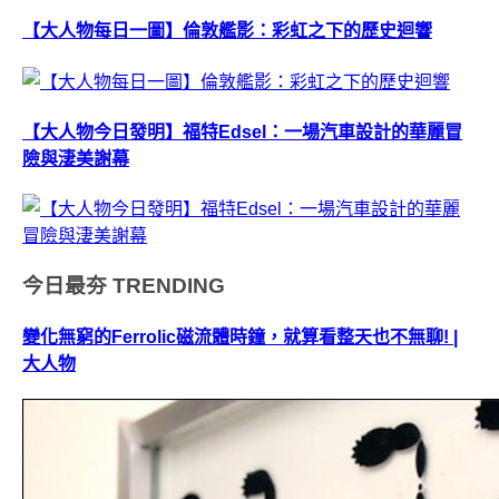
【大人物每日一圖】倫敦艦影：彩虹之下的歷史迴響
【大人物今日發明】福特Edsel：一場汽車設計的華麗冒
險與淒美謝幕
今日最夯
TRENDING
變化無窮的Ferrolic磁流體時鐘，就算看整天也不無聊! |
大人物