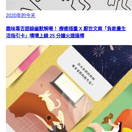
2020年的今天
趣味毒舌語錄幽默解嘲！ 療癒插畫 X 厭世文案「負能量生
活指引卡」嘖嘖上線 25 分鐘火速達標