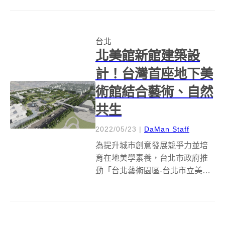
僅是好樣餐桌 VVG Table的重新
面向，更是主廚李易晏Ian挖掘台
灣在地食材與香料的新天地。繼
台北
2021年冬季推出「山嶺」...
北美館新館建築設
計！台灣首座地下美
術館結合藝術、自然
共生
2022/05/23
|
DaMan Staff
為提升城市創意發展競爭力並培
育在地美學素養，台北市政府推
動「台北藝術園區-台北市立美術
館擴建統包工程」計劃，如今北
美館全新場館建築設計揭曉，由
劉培森建築師事務所與福清營造
股份有限公司組成團隊所提出的