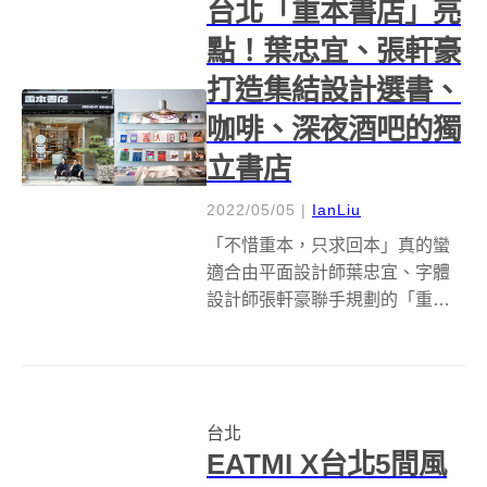
台北「重本書店」亮
點！葉忠宜、張軒豪
打造集結設計選書、
咖啡、深夜酒吧的獨
立書店
2022/05/05
|
IanLiu
「不惜重本，只求回本」真的蠻
適合由平面設計師葉忠宜、字體
設計師張軒豪聯手規劃的「重本
書店Weight Books」。選址台北
伊通街巷內，重本書店是專門以
平面設計 &amp; Typography 為選
書主軸的獨立設計書店，除了為
台北
設計愛好者提...
EATMI X台北5間風