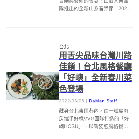
音樂與藝術的饗宴！由浪人祭團
隊推出的全新山系音樂節「2022
野人祭Savage Festival」，不僅
邀請美秀集團、法蘭Fran、傷心
欲絕、雷擎和鶴The Crane等20多
組樂團與音樂人熱力開唱，更結
台北
合表演、...
用舌尖品味台灣川路
佳餚！台北風格餐廳
「好嶼」全新春川菜
色登場
2022/06/08
|
DaMan Staff
藏身台北東區巷內，由一號島廚
房攜手好樣VVG團隊打造的「好
嶼HOSU」，以新姿態風格餐廳
登場，之所以說新，是因為它不