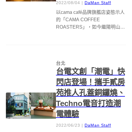
2022/08/04
|
DaMan Staff
以cama café品牌旗艦店姿態示人
的「CAMA COFFEE
ROASTERS」，如今繼陽明山
「豆留森林」後，二號旗艦店
「CAMA COFFEE ROASTERS
豆留文青」選址台北松山文創園
區鍋爐房，將松菸老古蹟改造為
台北
特色咖啡空間，更同...
台電文創「潮電」快
閃店登場！攜手貳房
苑推人孔蓋銅鑼燒、
Techno電音打造潮
電體驗
2022/06/23
|
DaMan Staff