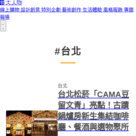
線上購物
設計創意
特別企劃
藝術創作
生活體驗
風格服飾
專題
報導
#台北
台北
台北松菸「CAMA豆
留文青」亮點！古蹟
鍋爐房新生集結咖啡
廳、餐酒與選物聚所