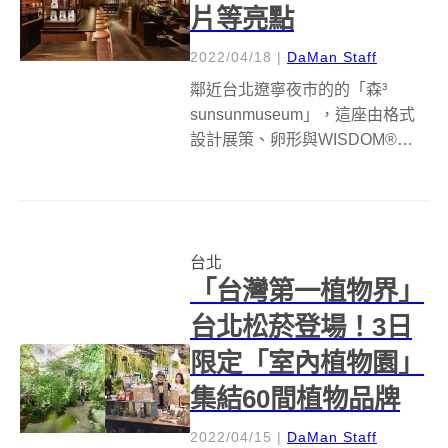
片等亮點
2022/04/18
|
DaMan Staff
鄰近台北遼寧夜市的的「森³
sunsunmuseum」，這座由格式
設計展策、卵形與WISDOM®三
方共同打造的複合空間，如今重
新梳理以「Re森³ ｜再森³」新型
態回歸，集結音樂、綠植、咖
啡、昭和選品、山系餐飲、
台北
Outdoor風格物件、特選企...
「台灣第一植物界」
台北松菸登場！3日
限定「室內植物園」
集結60間植物品牌
2022/04/15
|
DaMan Staff