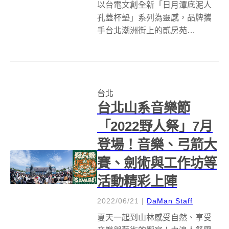
以台電文創全新「日月潭底泥人
孔蓋杯墊」系列為靈感，品牌攜
手台北潮洲街上的貳房苑
LivinGreen合作，推出「潮電
POP-UP Store」主題快閃店，開
啟過去從未嘗試過的型態與民眾
接觸。在潮電 POP-UP Store 主
台北
題快閃店內，參...
台北山系音樂節
「2022野人祭」7月
登場！音樂、弓箭大
賽、劍術與工作坊等
活動精彩上陣
2022/06/21
|
DaMan Staff
夏天一起到山林感受自然、享受