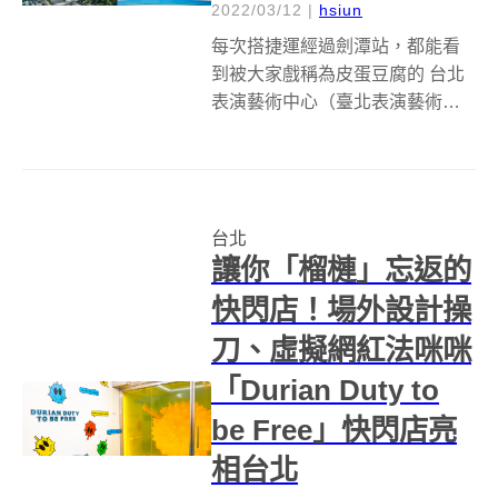
2022/03/12
|
hsiun
每次搭捷運經過劍潭站，都能看
到被大家戲稱為皮蛋豆腐的 台北
表演藝術中心（臺北表演藝術中
心、北藝中心），那顆略顯突兀
的球型建築體，總是讓人好奇設
計靈感。如金，這幢搶眼地標終
於在2022年3月11日展開試營
台北
運。針對三座劇場及戶外演出場
讓你「榴槤」忘返的
地，以「試...
快閃店！場外設計操
刀、虛擬網紅法咪咪
「Durian Duty to
be Free」快閃店亮
相台北