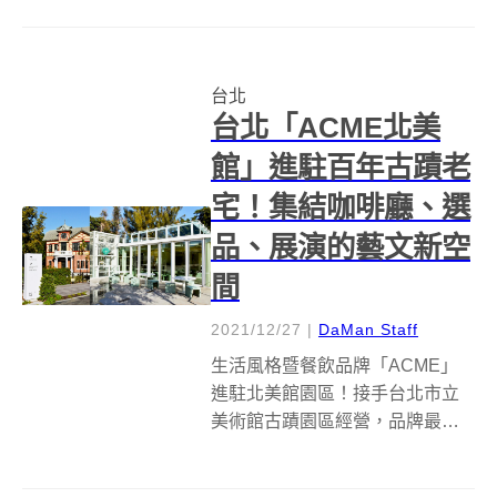
面升級擴增至120坪，宛如美術館
的場域，不盡讓藝術走入社區，
也透過全新「流光：當代藝術聯
台北
展」展覽彰顯安卓4.0的新開始...
台北「ACME北美
館」進駐百年古蹟老
宅！集結咖啡廳、選
品、展演的藝文新空
間
2021/12/27
|
DaMan Staff
生活風格暨餐飲品牌「ACME」
進駐北美館園區！接手台北市立
美術館古蹟園區經營，品牌最新
企劃「ACME北美館」集結
「CAFE ACME」咖啡及早午餐