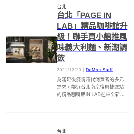
台北
間！ 創造日式獨棟木造古蹟...
台北「PAGE IN
LAB」精品咖啡館升
級！聯手頁小館推風
味義大利麵、新潮調
飲
2021/12/10
|
DaMan Staff
為滿足後疫情時代消費者的多元
需求，鄰近台北南京復興捷運站
的精品咖啡館IN LAB迎來全新轉
型，將過去所擅長的策展式內用
體驗做出調整，與時俱進將內
用、外帶、外送三種飲食型態垂
直整合，並邀請台北米其林餐盤
台北
推薦餐酒館「頁小館 Restaurant...