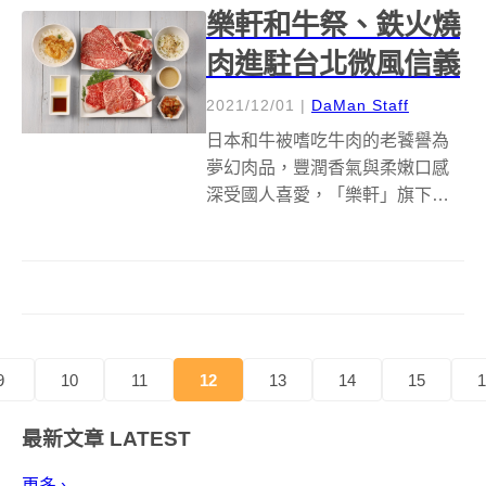
樂軒和牛祭、鉄火燒
肉進駐台北微風信義
2021/12/01
|
DaMan Staff
日本和牛被嗜吃牛肉的老饕譽為
夢幻肉品，豐潤香氣與柔嫩口感
深受國人喜愛，「樂軒」旗下主
打日本A5和牛一頭食鍋物放題的
「和牛祭」，以及主打銅板價38
元起就能享日本A5和牛的平價燒
肉品牌「鉄火燒肉」，如今二號
店雙雙進駐微風信義四樓！ 有別
於「和牛...
9
10
11
12
13
14
15
1
最新文章
LATEST
更多 ›