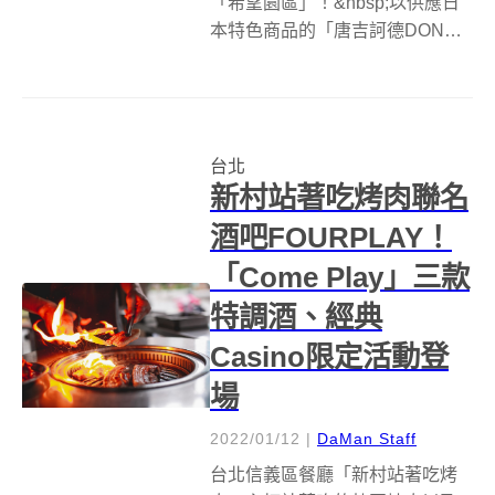
「希望園區」！&nbsp;以供應日
本特色商品的「唐吉訶德DON
DON DONKI」，繼首店「DON
DON DONKI 西門店」後，二號
店則插旗台灣忠孝新生商圈，選
在新地標希望園區B1開設全新
台北
「DON DON ...
新村站著吃烤肉聯名
酒吧FOURPLAY！
「Come Play」三款
特調酒、經典
Casino限定活動登
場
2022/01/12
|
DaMan Staff
台北信義區餐廳「新村站著吃烤