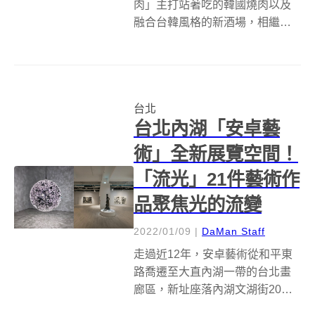
肉」主打站著吃的韓國燒肉以及
融合台韓風格的新酒場，相繼與
WAT、T.C.R.C等知名酒吧聯名合
作後，2022年則攜手台北創意酒
吧「FOURPLAY」，打造三杯獨
家限定酒款—伯爵夫人、紳士錄
台北
及週五週六限定的毒王，並...
台北內湖「安卓藝
術」全新展覽空間！
「流光」21件藝術作
品聚焦光的流變
2022/01/09
|
DaMan Staff
走過近12年，安卓藝術從和平東
路喬遷至大直內湖一帶的台北畫
廊區，新址座落內湖文湖街20號1
樓(太陽科技廣場)，整體空間更全