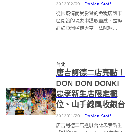
2022/02/09
|
DaMan Staff
從因疫情而受影響的免稅店到市
區開設的現象中獲取靈感，虛擬
網紅亞洲榴槤大亨「法咪咪
（FAMEME）」大玩文字遊戲，
玩轉Duty的雙重意涵，在台北
「The HALL」開設為期一個月的
快閃概念店「Durian Duty to be
台北
Free」，並...
唐吉訶德二店亮點！
DON DON DONKI
忠孝新生店限定攤
位、山手線風收銀台
2022/01/20
|
DaMan Staff
唐吉訶德二店進駐台北忠孝新生