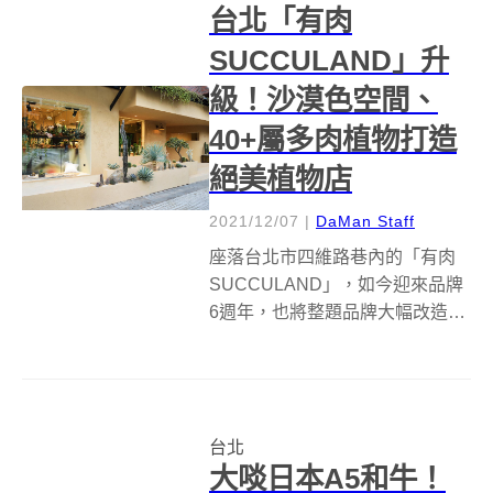
台北「有肉
SUCCULAND」升
級！沙漠色空間、
40+屬多肉植物打造
絕美植物店
2021/12/07
|
DaMan Staff
座落台北市四維路巷內的「有肉
SUCCULAND」，如今迎來品牌
6週年，也將整題品牌大幅改造升
級，從品牌視覺辨識、植物空
間，由內而外煥然一新的面貌，
要提供給植友舒適的購物空間與
體驗！ 升級後的有肉
台北
SUCCULAND重新以「植品設
大啖日本A5和牛！
計」定義自己，...