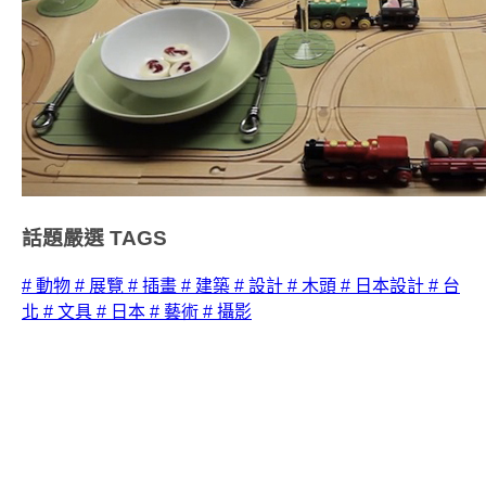
話題嚴選
TAGS
# 動物
# 展覽
# 插畫
# 建築
# 設計
# 木頭
# 日本設計
# 台
北
# 文具
# 日本
# 藝術
# 攝影