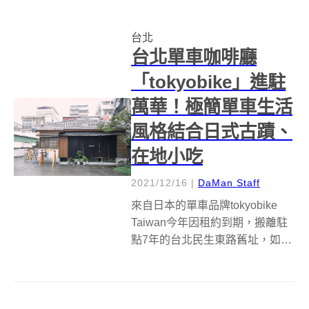
外，圓山別莊舊址更有展演空間
「MAISON ACME」，以及由儲
台北
物倉庫改建成的選物店「SHOP...
台北單車咖啡廳
「tokyobike」進駐
萬華！極簡單車生活
風格結合日式古蹟、
在地小吃
2021/12/16
|
DaMan Staff
來自日本的單車品牌tokyobike
Taiwan今年因租約到期，搬離駐
點7年的台北民生東路舊址，如今
新址則落腳台北萬華新富町文化
市場後方的日式木造建築，並同
樣結合咖啡廳服務，再現兼具單
車與餐飲專業的複合式咖啡廳空