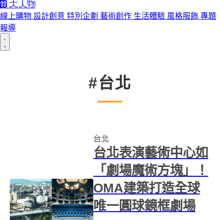
線上購物
設計創意
特別企劃
藝術創作
生活體驗
風格服飾
專題
報導
#台北
台北
台北表演藝術中心如
「劇場魔術方塊」！
OMA建築打造全球
唯一圓球鏡框劇場