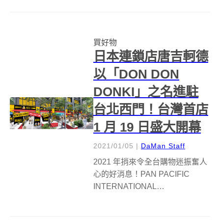
事，一餐就又慌亂的過去… 其
實，便當盒不只是一個『盒
子』，更可以是盛裝美味的容
買好物
器！厝內 推出「 Rice-Cycle 稻殼
日本連鎖店唐吉軻德
便當盒 」...
以「DON DON
DONKI」之名進駐
台北西門！台灣首店
1 月 19 日盛大開幕
2021/01/05
|
DaMan Staff
2021 年捎來令全台購物迷振奮人
心的好消息！PAN PACIFIC
INTERNATIONAL
HOLDINGS（以下簡稱 PPIH）集
團旗下的台灣泛亞零售管理顧問