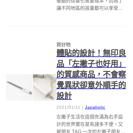
後續的保養也需要成本，而為了
讓不同地區的孩童都可以享受到
足球的樂趣，nendo 設計了一款
不需要充氣就可以踢的足球，而
且踢起來和充氣足球感受相同。 ​
靈感來自竹編球，由柔軟的回收
買好物
PP 和彈性佳的合成樹脂組合而...
體貼的設計！無印良
品「左撇子也好用」
的質感商品，不會察
覺異狀卻意外順手的
設計
2021/01/11
|
Japaholic
左撇子生活在這個充滿為右手設
計的世界實在是有諸多不便。又
被朋友 TAG 一次的左撇子朋友們