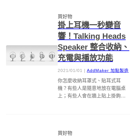
股份有限公司宣布，擁有獨特店
鋪陳列風格的日本品牌專賣店
買好物
「DON DON D...
掛上耳機一秒變音
響！Talking Heads
Speaker 整合收納、
充電與播放功能
2021/01/01
|
AddMaker 加點製造
你怎麼收納耳罩式、貼耳式耳
機？有些人是隨意地放在電腦桌
上；有些人會在牆上貼上掛鉤懸
掛他的耳機；或是另外用耳機
架、耳機袋裝起來⋯⋯。 原本很
平凡的音響突然有點趣味性，但
長期卡在方形耳機上的狀態，長
買好物
久下來耳機可能會變形⋯⋯。