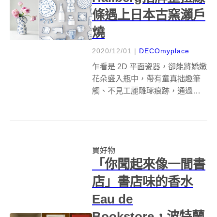
條遇上日本古窯瀨戶
燒
2020/12/01
|
DECOmyplace
乍看是 2D 平面瓷器，卻能將嬌嫩
花朵盛入瓶中，帶有童真拙趣筆
觸、不見工麗雕琢痕跡，通過鈷
藍色線條創造獨有錯視藝術，正
是瑞典陶藝家 Marianne Hallberg
的獨特標誌。 從青年時代即於世
界各地遊蕩，隨後開始在故鄉製
買好物
作陶器，從日常...
「你聞起來像一間書
店」書店味的香水
Eau de
Bookstore，波特蘭