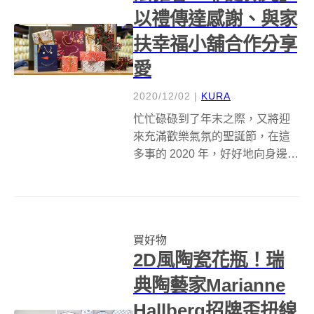
以禮傳達感謝、與家
扶幸福小舖合作分享
愛
2020/12/02
|
KURA
忙忙碌碌到了年末之際，又將迎
來充滿歡樂氣氛的聖誕節，在這
多事的 2020 年，好好地向身邊的
每個人表達感謝與愛意似乎是今
年最好的句點，就算不玩送禮這
套，也要買點東西犒賞自己撐過
了這有點困難的一年！乘著耶誕
買好物
祝福的氛圍，法雅客推出「耶誕
2D風陶瓷花瓶！瑞
微光」企...
典陶藝家Marianne
Hallberg招牌歪扭線