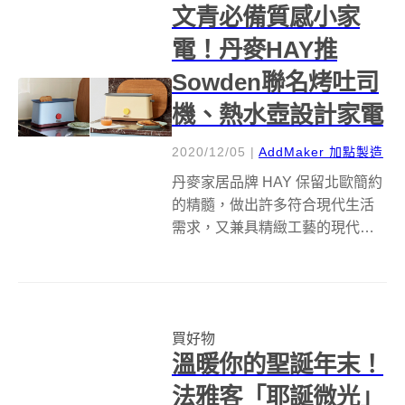
文青必備質感小家
LeapX 的設計...
電！丹麥HAY推
Sowden聯名烤吐司
機、熱水壺設計家電
2020/12/05
|
AddMaker 加點製造
丹麥家居品牌 HAY 保留北歐簡約
的精髓，做出許多符合現代生活
需求，又兼具精緻工藝的現代家
具，其不遺餘力與世界各地的設
計師合作，推出許多具有高質感
的家具產品。而 Sowden系列就
是與知名英國設計師 George
買好物
Sowden合作的系列產品...
溫暖你的聖誕年末！
法雅客「耶誕微光」