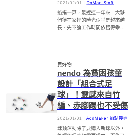
2021/02/01
|
DaMan Staff
掐指一算，最近這一年來，大夥
們待在家裡的時光似乎是越來越
長，先不論工作時間依舊得乖乖
到辦公室，但下了班，甚至放了
假，不出門人擠人，零風險的窩
在沙發床舖上，還是真的最實
在！ ​ 只是在這麼安（ㄈㄚ）全（
買好物
ㄌㄢˇ）的狀況下，總有件重要的
nendo 為貧困孩童
小事困擾...
設計「組合式足
球」！靈感來自竹
編、赤腳踢也不受傷
2021/01/31
|
AddMaker 加點製造
球類運動除了要購入新球以外，