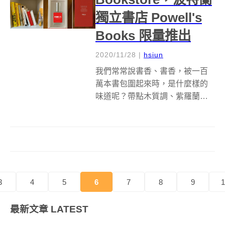
獨立書店 Powell's
Books 限量推出
2020/11/28
|
hsiun
我們常常說書香、書香，被一百
萬本書包圍起來時，是什麼樣的
味道呢？帶點木質調、紫羅蘭和
一點點......帶有霉味的平裝書？位
於美國波特蘭的獨立書店
Powell's Books，最近就發行了一
款限量香水 Eau de bookstore，
號稱...
3
4
5
6
7
8
9
1
最新文章
LATEST