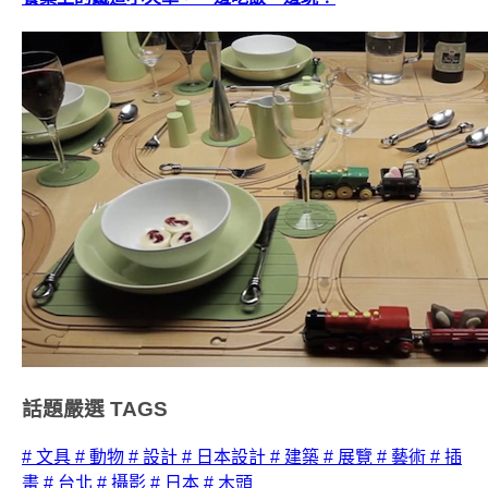
話題嚴選
TAGS
# 文具
# 動物
# 設計
# 日本設計
# 建築
# 展覽
# 藝術
# 插
畫
# 台北
# 攝影
# 日本
# 木頭