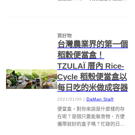
先別關掉頁面，這不是又一篇左
手專用工具介紹文章。這篇是要
介紹 4 樣無印良品以「好感生
活」為概念，加上一點巧思所設
買好物
計出左右手都能用的小工具。共
台灣農業界的第一個
用而非專...
稻穀便當盒！
TZULAÏ 厝內 Rice-
Cycle 稻殼便當盒以
每日吃的米做成容器
2021/01/06
|
DaMan Staff
便當盒，對你來說是什麼樣的存
在呢？是個只要能裝食物、方便
攜帶就好的盒子嗎？忙碌的日
常，更讓「食」成了匆忙的工