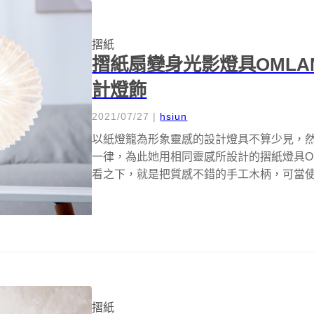
摺紙
摺紙扇變身光影燈具OML
計燈飾
2021/07/27
|
hsiun
以紙燈籠為形象靈感的設計燈具不算少見，然而
一律，為此她用相同靈感所設計的摺紙燈具O
看之下，就是把質感不錯的手工木柄，可當使用
摺紙