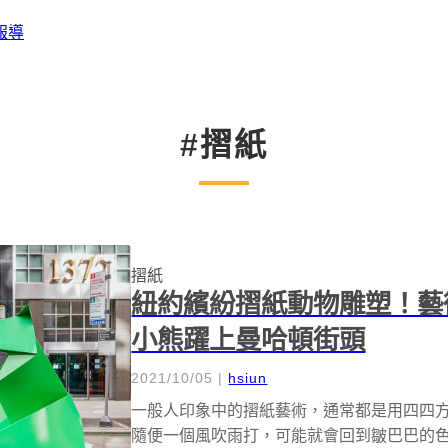
報導
#摺紙
摺紙
紐約繽紛摺紙動物雕塑！藝術
小熊躍上曼哈頓街頭
2021/10/05
|
hsiun
一般人印象中的摺紙藝術，通常都是用四四
隨便一個風吹雨打，可能就會回到皺巴巴的色紙原形