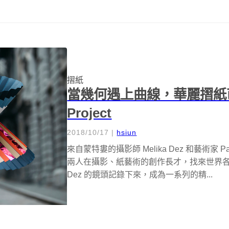
摺紙
當幾何遇上曲線，華麗摺紙芭
Project
2018/10/17
|
hsiun
來自蒙特婁的攝影師 Melika Dez 和藝術家 P
兩人在攝影、紙藝術的創作長才，找來世界各地的
Dez 的鏡頭記錄下來，成為一系列的精...