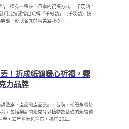
告，還有一種來自日本的祝福方式──千羽鶴。
w），就用此技藝摺出玩轉「千紙鶴」（千羽鶴）技
艷、形狀各異的精美盆栽樹，...
完別丟！折成紙鶴暖心祈福，霧
克力品牌
始調整旗下產品的產品設計、包裝，朝著永續發
心力，包括樂高開始開發以植物為基礎的永續積
鞋，去年雀巢也宣布，將在 202...