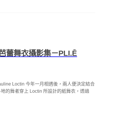
蕾舞衣攝影集－PLI.Ē
auline Loctin 今年一月相遇後，兩人便決定結合
舞者穿上 Loctin 所設計的紙舞衣，透過