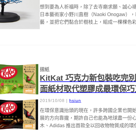
想到要為人祈福時，除了去寺廟求願、誠心禱
日本藝術家小野川直樹（Naoki Onoga
藝，並把它們黏合於樹枝上，組成一棵棵色彩鮮
摺紙
KitKat 巧克力新包裝吃
面紙材取代塑膠成最環保巧
2019/10/08
|
hsiun
在環保意識抬頭的現在，許多跨國企業也開
展的方向靠攏，期許自己也能為地球盡一份
木、Adidas 推出首款全以回收物物質成的環保