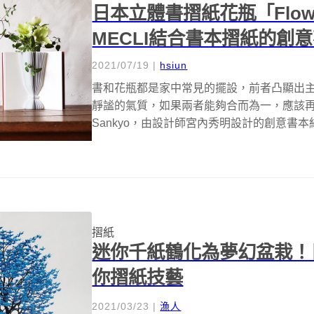
日本立體書摺紙花瓶「Flowe
MECLI結合書本摺紙的創
2021/07/19
|
hsiun
書和花瓶都是家中常見的擺設，前者凸顯出
靜謐的氣質，如果兩者能夠合而為一，應該再好不過
Sankyo，由設計師宮內秀明設計的創意書本紙花瓶
摺紙
迷你千紙鶴化為夢幻盆栽！
你摺紙技藝
2021/03/23
|
漁人