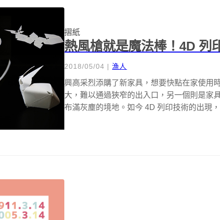
摺紙
熱風槍就是魔法棒！4D 
2018/05/04
|
漁人
興高采烈添購了新家具，想要快點在家使用
大，難以通過狹窄的出入口，另一個則是家具
布滿灰塵的境地。如今 4D 列印技術的出現，