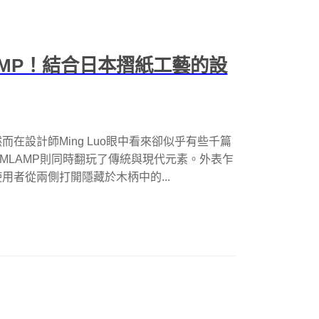
AMP！結合日本摺紙工藝的設
在設計師Ming Luo眼中看來卻似乎有些千篇
MLAMP則同時翻玩了傳統與現代元素。外表乍
者從兩側打開隱藏於木柄中的...