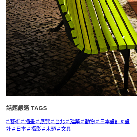
話題嚴選
TAGS
# 藝術
# 插畫
# 展覽
# 台北
# 建築
# 動物
# 日本設計
# 設
計
# 日本
# 攝影
# 木頭
# 文具