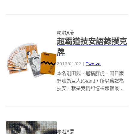
和日本固力果合作，透過手機
APP把紙盒內的平面塗鴨變成活
跳跳的 3D立體版本，不只可以看
到超立體的哆啦A夢在你面前晃啊
哆啦A夢
晃的，就連著色的部分也會...
超霸道技安語錄撲克
牌
2013/01/02
|
Twelve
本名剛田武，通稱胖虎，因日版
綽號為巨人(Giant)，所以舊譯為
技安，就是我們記憶裡那個最欺
負弱小、最愛舉行個人演唱會的
卡通胖子。去年日本玩具公司針
對技安的處事哲學「剛田哲學
法」所推出的語錄撲克牌，像是
技安常講的「你的東西就是我的
哆啦A夢
東西，我的...