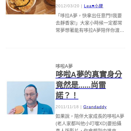
2012/03/20
|
Lea♥小貍
「哆拉A夢，快拿出任意門!!我要
去靜香家!」大家小時候一定都常
常夢想著能有哆拉A夢陪伴你渡難
關，不管是希望有翻譯吐司讓每
個科目都滿分過關啦，拿出任意
門認何地方隨你GO，頭戴竹青蜓
廣大天空任你遨降，或是偷搭時
哆啦A夢
光機看看自己的阿娜答是圓是扁
哆啦A夢的真實身分
(誤X...
竟然是......尚雷
諾？！
2011/11/18
|
Grandaddy
如果說，陪伴大家成長的哆啦A夢
(老人家都叫他小叮噹XD)要拍攝
真人版影片，你會想到由誰來飾