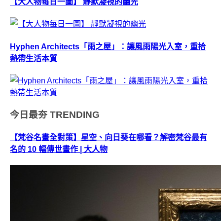
【大人物每日一圖】 靜默凝視的幽光
Hyphen Architects「雨之屋」：讓風雨陽光入室，重拾
熱帶生活本質
今日最夯
TRENDING
【梵谷名畫全對策】星空、向日葵在哪看？解密梵谷最有
名的 10 幅傳世畫作 | 大人物