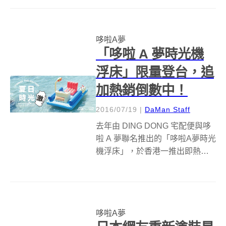
憶，更是現在小朋友們耳熟能詳
的卡通人物，其魅力不容忽視，
周邊相關產品也是出個不停，讓
哆啦A夢
喜愛哆啦A夢的人永遠不愁沒有新
「哆啦 A 夢時光機
的收藏品...
浮床」限量登台，追
加熱銷倒數中！
2016/07/19
|
DaMan Staff
去年由 DING DONG 宅配便與哆
啦 A 夢聯名推出的「哆啦A夢時光
機浮床」，於香港一推出即熱銷
售罄，今年終於再度復活發售。
【DING DONG宅配便‧台灣】這
次特別限量引進，首波早鳥預購
已銷售一空，網友詢問度破表，
哆啦A夢
決定加碼再開售，滿足...