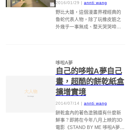
2016/01/29
|
annti wang
野比大雄，這個漫畫界裡經典的
魯蛇代表人物，除了玩橡皮筋之
外幾乎一事無成、整天哭哭啼
啼、對哆啦A夢做出各種無理的要
求、偏偏長大後還能娶到心愛的
青梅竹馬，這樣的故事陪伴許多
人長大，一直到現在都還有眾多
哆啦A夢
粉絲(雖然大家愛的都是哆啦A夢
自己的哆啦A夢自己
XD)。 在作...
畫，超酷的餅乾紙盒
擴增實境
2014/07/14
|
annti wang
餅乾盒內的著色塗鴉還有什麼新
鮮事？即將在今年八月上映的3D
電影《STAND BY ME 哆啦A夢》