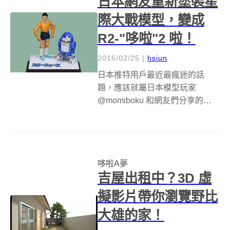
日本網友重新塗裝星
際大戰模型，變成
R2-"哆啦"2 啦！
2016/02/25
|
hsiun
日本推特用戶最近最瘋迷的話
題，應該就屬日本模型玩家
@momiboku 和網友們分享的哆啦
A 夢和大雄吧！乍看之下，好像
和普通模型沒什麼兩樣，殊不知
底下的"真身"可是星際大戰「跨界
支援」的模型啊！ 是的！照片中
哆啦A夢
的哆啦A夢和大雄，可是 @m...
吉屋出租中？3D 虛
擬影片帶你瀏覽野比
大雄的家！