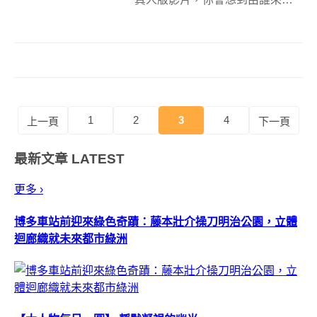
演呢？圓滾滾超可愛的哆啦A夢，
應該會找圓滾滾的胖胖演員來飾
演吧，嗯，但是日本Toyota汽車
的ReBORN廣告偏偏不按牌理出
拍，找來了法國人來演小叮噹...
1
2
3
4
上一頁
下一頁
最新文章
LATEST
更多 ›
博多車站前迎來綠色奇蹟：藤本壯介操刀明治公園，立體
迴廊織就未來都市綠洲