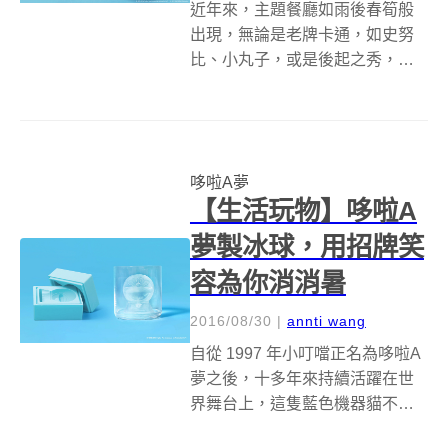
近年來，主題餐廳如雨後春筍般
出現，無論是老牌卡通，如史努
比、小丸子，或是後起之秀，像
蛋黃哥、醜比頭，這些插圖或卡
通從虛擬走向現實，成為生活中
的一份子，他們的魅力連明星都
會被比下去呢～然而，主題餐廳
哆啦A夢
的食物常常價位比較高，不過看
【生活玩物】哆啦A
在餐具跟食物造型...
夢製冰球，用招牌笑
容為你消消暑
2016/08/30
|
annti wang
自從 1997 年小叮噹正名為哆啦A
夢之後，十多年來持續活躍在世
界舞台上，這隻藍色機器貓不只
是八、九零年代人們的童年回