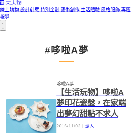
線上購物
設計創意
特別企劃
藝術創作
生活體驗
風格服飾
專題
報導
#哆啦A夢
哆啦A夢
【生活玩物】哆啦A
夢印花瓷盤，在家端
出夢幻甜點不求人
2016/11/02
|
漁人