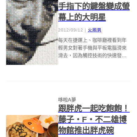
手指下的鍵盤變成螢
幕上的大明星
2012/09/12
|
火圈男
每天在捷運上、咖啡廳裡看到年
輕男女對著手機與平板電腦滑來
滑去，因為觸控技術的快速發
展，有鍵盤的手機比例越來越
低，桌上型電腦與筆記型電腦也
開始強調可以整合觸控與鍵盤的
功能，或許在不久的將來實體鍵
盤將變成歷史名詞，那大人物有
哆啦A夢
想過這些被淘汰的鍵盤...
跟胖虎一起吃飽飽！
藤子・F・不二雄博
物館推出胖虎碗