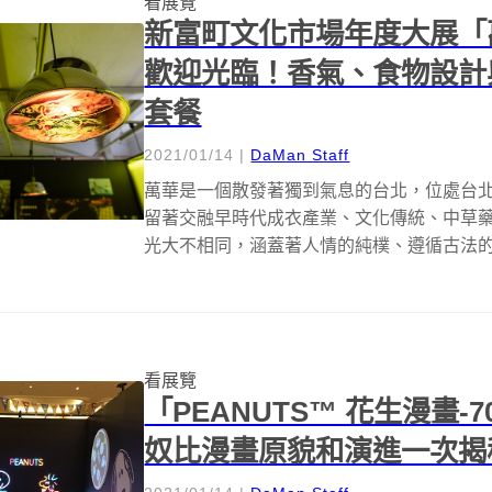
看展覽
新富町文化市場年度大展「萬華
歡迎光臨！香氣、食物設計
套餐
2021/01/14
|
DaMan Staff
萬華是一個散發著獨到氣息的台北，位處台
留著交融早時代成衣產業、文化傳統、中草
光大不相同，涵蓋著人情的純樸、遵循古法
二...
看展覽
「PEANUTS™ 花生漫畫
奴比漫畫原貌和演進一次揭