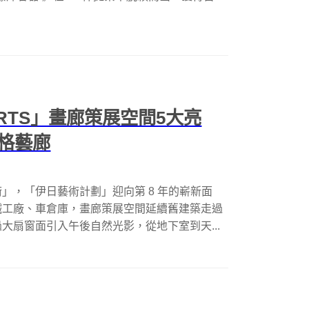
ARTS」畫廊策展空間5大亮
格藝廊
」，「伊日藝術計劃」迎向第 8 年的嶄新面
鐵工廠、車倉庫，畫廊策展空間延續舊建築走過
大扇窗面引入午後自然光影，從地下室到天...