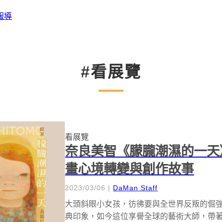
報導
#看展覽
看展覽
奈良美智《朦朧潮濕的一天
畫心境轉變與創作故事
2023/03/06
|
DaMan Staff
大頭斜眼小女孩，彷彿要與全世界反叛的倔
典印象，如今這位享譽全球的藝術大師，帶