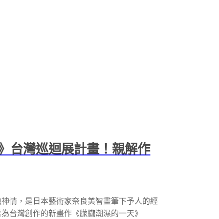
》台灣巡迴展計畫！親解作
強神情，是日本藝術家奈良美智畫筆下予人的經
著為台灣創作的新畫作《朦朧潮濕的一天》