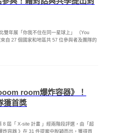
生活參與！藉對話與共學提出對
北雙年展「你我不住在同一星球上」 （You
anet），呈獻來自 27 個國家和地區共 57 位參與者及團隊的
Booom room爆炸容器》！
隊獲首獎
年第 8 屆「 X-site 計畫 」經兩階段評選，由「超
m 爆炸容器 》在 31 件提案中脫穎而出，獲得首