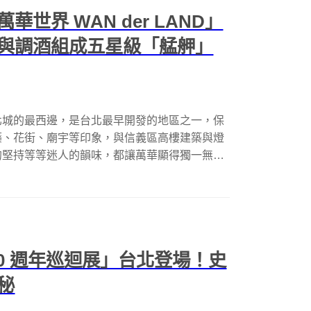
世界 WAN der LAND」
與調酒組成五星級「艋舺」
北城的最西邊，是台北最早開發的地區之一，保
藥、花街、廟宇等印象，與信義區高樓建築與燈
的堅持等等迷人的韻味，都讓萬華顯得獨一無
-70 週年巡迴展」台北登場！史
秘