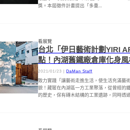
獎。本屆徵件計畫提出「多重...
看展覽
台北「伊日藝術計劃YIRI 
點！內湖舊鐵廠倉庫化身風
2021/01/23
|
DaMan Staff
致力實踐「讓藝術走進生活，使生活充滿藝術
貌！藏匿在內湖區一方工業聚落，從曾經的
的歷史，保有磚木結構的工業遺跡，同時透過