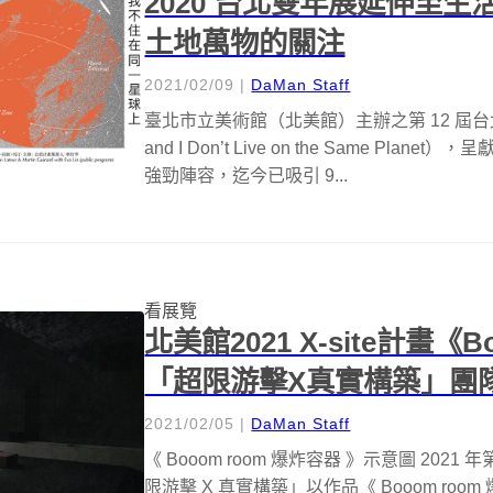
2020 台北雙年展延伸至
土地萬物的關注
2021/02/09
|
DaMan Staff
臺北市立美術館（北美館）主辦之第 12 屆台
and I Don’t Live on the Same Pl
強勁陣容，迄今已吸引 9...
看展覽
北美館2021 X-site計畫《
「超限游擊X真實構築」團
2021/02/05
|
DaMan Staff
《 Booom room 爆炸容器 》示意圖 2021 
限游擊 X 真實構築」以作品《 Booom roo