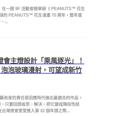
在一館 9F 活動會館舉辦《 PEANUTS™ 花生
的 PEANUTS™ 花生漫畫 70 周年，整年度
...
台灣燈會主燈設計「乘風逐光」！
、泡泡玻璃漫射，可望成新竹
利，藝術家的責任是因應時代做出最適合的作品。
題，只要回頭省思、解決，把它變成階段性結
灣燈會堂堂進入第 32 個年頭之際...