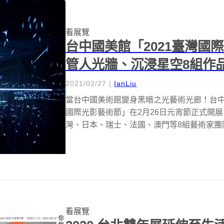
看展覽
台中國美館「2021臺灣國
管人光牆、沉浸星空8組作
2021/02/27
|
IanLiu
當台中國美術館變身黑暗之光藝術光廊！台中
國際光影藝術節」在2月26日元宵節正式開
灣、日本、瑞士、法國、澳門等8組藝術家團隊
看展覽