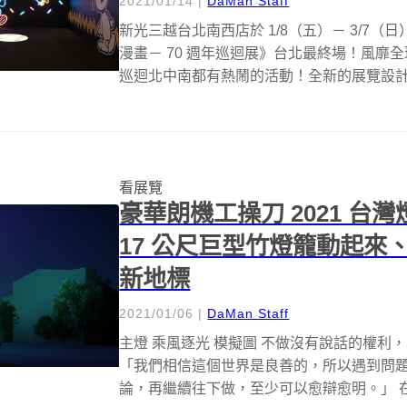
2021/01/14
|
DaMan Staff
新光三越台北南西店於 1/8（五）－ 3/7（日）
漫畫－ 70 週年巡迴展》台北最終場！風靡全球
巡迴北中南都有熱鬧的活動！全新的展覽設計、
看展覽
豪華朗機工操刀 2021 
17 公尺巨型竹燈籠動起來
新地標
2021/01/06
|
DaMan Staff
主燈 乘風逐光 模擬圖 不做沒有說話的權
「我們相信這個世界是良善的，所以遇到問
論，再繼續往下做，至少可以愈辯愈明。」 在台