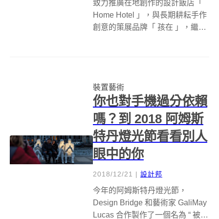
致力推廣在地創作的設計飯店「
Home Hotel 」，與長期耕耘手作
創意的策展品牌「 孩在 」，繼
2018 年策劃廣受好評的「 十三個
房間&amp;它的時空冒險 」，首
度以客房藝術節突破手作框架與
飯店空間限制，開創嶄新的藝文
裝置藝術
體驗；歷經一...
你也對手機過分依賴
嗎？到 2018 阿姆斯
特丹燈光節看看別人
眼中的你
2018/12/21
|
設計邦
今年的阿姆斯特丹燈光節，
Design Bridge 和藝術家 GaliMay
Lucas 合作製作了一個名為 “ 被光