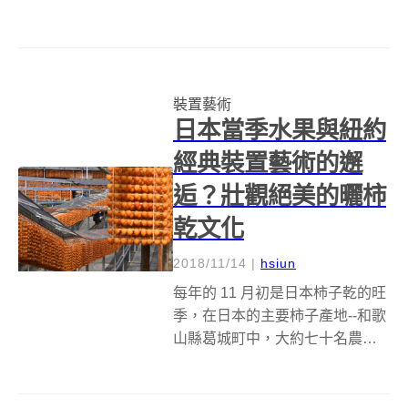
吞噬 ” 的新雕塑作品，該雕塑對智
慧型手機如何使我們全神貫注並
逐漸遠離現實給出了意見。該作
品會在一年一度的燈光節期間展
裝置藝術
出，...
日本當季水果與紐約
經典裝置藝術的邂
逅？壯觀絕美的曬柿
乾文化
2018/11/14
|
hsiun
每年的 11 月初是日本柿子乾的旺
季，在日本的主要柿子產地--和歌
山縣葛城町中，大約七十名農民
們會將他們的柿子串成串，高高
掛起，「橙」甸甸的一片，看起
來就像是從1979年開始構想，最