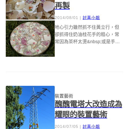
再製
2014/08/01
|
討喜小姐
地心引力雖然抓不住黃立行，但
卻抓得住奶油桂花手的粗心，常
常因為茶杯太燙&nbsp;或是手真
的太笨&nbsp;一個不小心，就把
精挑細選的陶瓷杯給打破了，如
果這只杯子是自己買的可能頂多
就是心疼不已，萬一杯子的主人
不是自己，那就只好跟對方說
“歲...
裝置藝術
醜醜電塔大改造成為
耀眼的裝置藝術
2014/07/05
|
討喜小姐