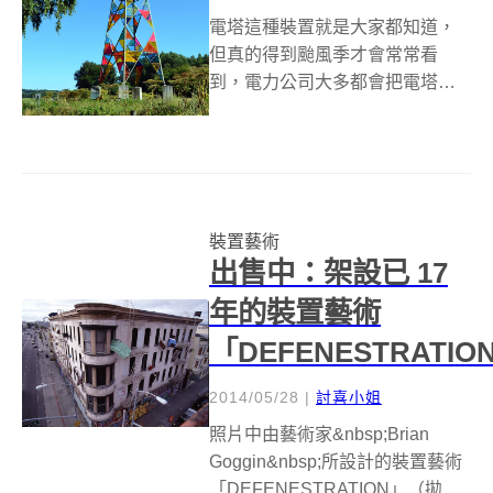
電塔這種裝置就是大家都知道，
但真的得到颱風季才會常常看
到，電力公司大多都會把電塔裝
設在荒鄉僻壤渺無人煙的地方，
畢竟像這樣具有爭議性的設備
（常有人說會有電磁波等等），
還是儘量避免裝設在居住區才
好；在德國電塔可能更幸福些，
裝置藝術
經過三位藝術系學生的大...
出售中：架設已 17
年的裝置藝術
「DEFENESTRATIO
2014/05/28
|
討喜小姐
照片中由藝術家&nbsp;Brian
Goggin&nbsp;所設計的裝置藝術
「DEFENESTRATION」（拋