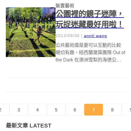
裝置藝術
間房子不只是黑壓壓一片，還是
公園裡的鏡子迷陣，
不透...
玩捉迷藏最好用啦！
2013/09/30
|
annti wang
公共藝術還是要可以互動的比較
親切有趣，紐西蘭建築團隊 Out of
the Dark 在澳洲雪梨的海德公園
(Hyde Park)搭造了一座露天的鏡
子迷宮，81個鏡柱立在草原上，
走在虛虛實實的影像之間，一個
不小心還會被鏡子的反射光給閃
到眼睛，...
2
3
4
5
6
7
8
最新文章
LATEST