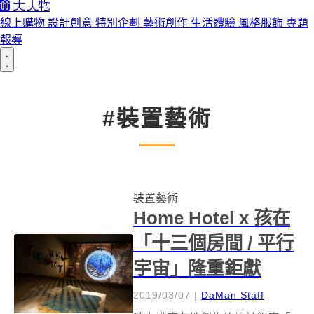
線上購物
設計創意
特別企劃
藝術創作
生活體驗
風格服飾
專題
報導
#裝置藝術
裝置藝術
Home Hotel x 孩在
「十三個房間 / 平行
宇宙」隆重鉅獻
2019/03/07
|
DaMan Staff