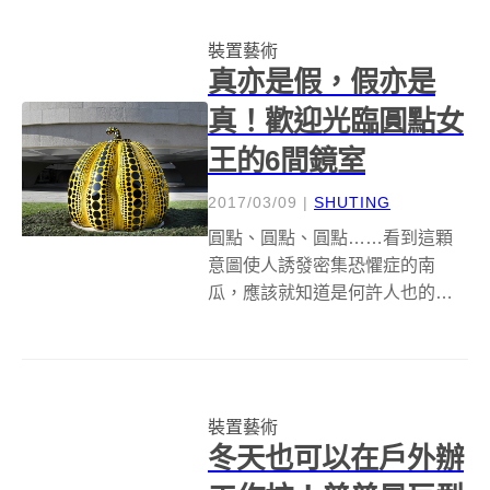
終於 2005 年花費鉅資終究打造完
裝置藝術
成，藝術家 Chris...
真亦是假，假亦是
真！歡迎光臨圓點女
王的6間鏡室
2017/03/09
|
SHUTING
圓點、圓點、圓點……看到這顆
意圖使人誘發密集恐懼症的南
瓜，應該就知道是何許人也的作
品吧～XD 眼尖的人可能有發現，
這顆帶有日本藝術家草間彌生正
字標記的大南瓜，其實從去年就
悄悄隱身在赫希洪博物館和雕塑
裝置藝術
公園（the hirshhorn muse...
冬天也可以在戶外辦