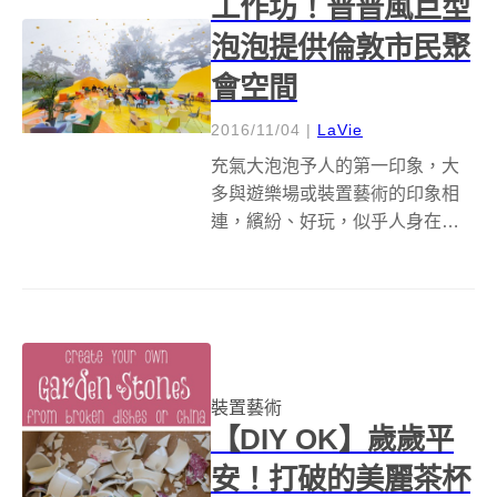
工作坊！普普風巨型
泡泡提供倫敦市民聚
會空間
2016/11/04
|
LaVie
充氣大泡泡予人的第一印象，大
多與遊樂場或裝置藝術的印象相
連，繽紛、好玩，似乎人身在其
中便進入了另外一個世界，可以
不顧他人眼光或社會框架，盡情
做所想想要做的事。 或許這正是
創造大泡泡Second Dome的西班
牙新銳建築團隊DOSIS所希望給...
裝置藝術
【DIY OK】歲歲平
安！打破的美麗茶杯