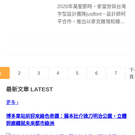
2020年萬聖節時，麥當勞與台灣
字型設計團隊justfont、設計師柯
平合作，推出以麥克雞塊和糖醋
醬為靈感的「麥克雞塊體」，如
今相隔一年則推出全新「麥當勞
薯條體」，並以金黃酥脆薯條與
番茄醬為主角，告訴大家吃薯條
就是要沾番茄醬啊！ 回顧去年
的...
下
1
2
3
4
5
6
7
頁
最新文章
LATEST
更多 ›
博多車站前迎來綠色奇蹟：藤本壯介操刀明治公園，立體
迴廊織就未來都市綠洲