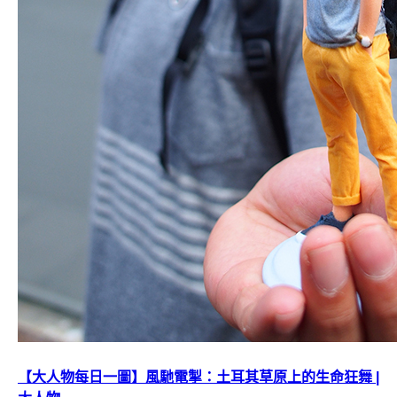
【大人物每日一圖】風馳電掣：土耳其草原上的生命狂舞 |