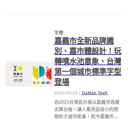
地品牌設計力，特別與台灣設計
研究院合作，協助連鎖便當店正
忠排骨飯，在延續獨特「正忠
紅」風格下開發出全新「排骨君
字體
GOODBOY」識別系統，以招牌
嘉義市全新品牌識
帶骨肉排風...
別、嘉市體設計！玩
轉噴水池意象、台灣
第一個城市標準字型
登場
2022/05/25
|
DaMan Staff
自2021台灣設計展以嘉義市為展
出舞台後，讓人看見這座小的剛
剛好之城市能量，如今嘉義市政
府發表全新城市品牌識別系統，