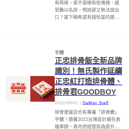
有時候，是不是總有些情緒、感
受難以名狀、想說卻又無法說出
口？當下總希望有個恰當的媒
介，可以傳達這些心意呢？設計
師 Alen Yang（楊宗烈）在面臨人
生變局時，初步接觸到字體設計
領域，藉由設計字體找到抒發的
字體
出口，因此秉持著讓讀者一看就
正忠排骨飯全新品牌
能感受...
識別！無氏製作延續
正忠紅打造排骨體、
排骨君GOODBOY
2022/09/01
|
DaMan Staff
排骨便當店也有專屬「排骨體」
字體！隨著2022台灣設計展在高
雄舉辦，高市府經發局為提升在