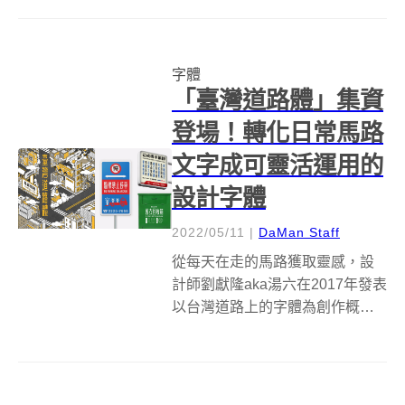
由設計師馮宇率領的IF OFFICE團
隊操刀，梳理出四個嘉義市的專
屬關鍵字融入視覺意象；此外，
字體
由justfont操刀的第一個...
「臺灣道路體」集資
登場！轉化日常馬路
文字成可靈活運用的
設計字體
2022/05/11
|
DaMan Staff
從每天在走的馬路獲取靈感，設
計師劉獻隆aka湯六在2017年發表
以台灣道路上的字體為創作概念
的「臺灣道路體」，並於2018年
獲得金點概念獎的標章肯定，歷
時五年的調整修正，終於在今年5
月11 日正式於集資平台「挖貝