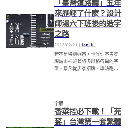
「臺灣道路體」五年
來歷經了什麼？設計
師湯六下班後的造字
之路
2022/02/21
|
IanLiu
若不是特別觀察，也許你不曾發
現城市裡藏著諸多風格各異的字
型，舉凡從店家招牌、車站跑馬
燈，到腳下所踩踏的斑馬線道
路，字體無所不在。像是個路上
觀察家，人稱湯六的新銳設計師
劉獻隆，則從一次騎車經驗裡開
字體
啟了將馬路上那瘦長文字變成設
香菜控必下載！「芫
計字型《臺灣道路體...
荽」台灣第一套繁體