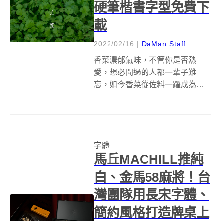
硬筆楷書字型免費下
載
2022/02/16
|
DaMan Staff
香菜濃郁氣味，不管你是否熱
愛，想必聞過的人都一輩子難
忘，如今香菜從佐料一躍成為設
計字型「芫荽」，是一款基於
Fontworks Klee One衍生的繁體
中文字型，也是台灣第一套開
源、可免費下載的硬筆楷書字
字體
型！ 「芫荽」是由字嗨發起人
馬丘MACHILL推純
But...
白、金馬58麻將！台
灣團隊用長宋字體、
簡約風格打造牌桌上