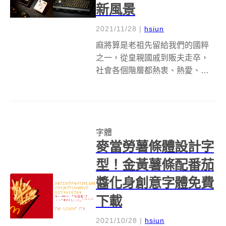
新風景
2021/11/28
|
hsiun
麻將算是老祖先留給我們的國粹
之一，從皇親國戚到販夫走卒，
社會各個階層都熱衷、熱愛、熱
血沸騰的休閒嗜好。而說到麻將
牌，大多都是俗而有點膩的紅綠
配色，不過來自台灣的 The 90s
Lab，卻打算翻轉大家的牌桌風
字體
情，推出以極簡設計為主的新麻
麥當勞薯條體設計字
將馬...
型！金黃薯條配番茄
醬化身創意字體免費
下載
2021/10/28
|
hsiun