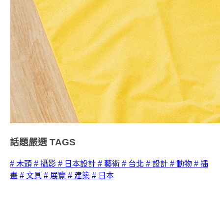
話題嚴選
TAGS
# 木頭
# 攝影
# 日本設計
# 藝術
# 台北
# 設計
# 動物
# 插
畫
# 文具
# 展覽
# 建築
# 日本