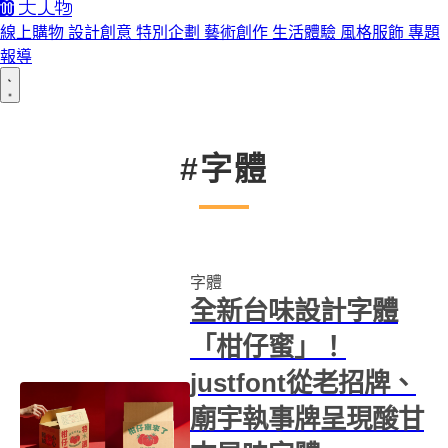
線上購物
設計創意
特別企劃
藝術創作
生活體驗
風格服飾
專題
報導
#字體
字體
全新台味設計字體
「柑仔蜜」！
justfont從老招牌、
廟宇執事牌呈現酸甘