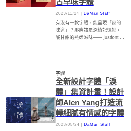
古早味字體
2023/11/24
|
DaMan Staff
有沒有一款字體，能呈現「家的
味道」？那應該是深植記憶裡，
酸甘甜的熟悉滋味—— justfont 設
計師沈采柔，除了平時造字，也
常思考：什麼是屬於台灣在地的
字體？於是她往內挖掘，想找尋
回憶裡的那種字。從早年老招
字體
牌、廟宇執事牌、舊書報文字造
全新設計字體「淚
型採...
體」集資計畫！設計
師Alen Yang打造流
轉細膩有情感的字體
2023/05/24
|
DaMan Staff