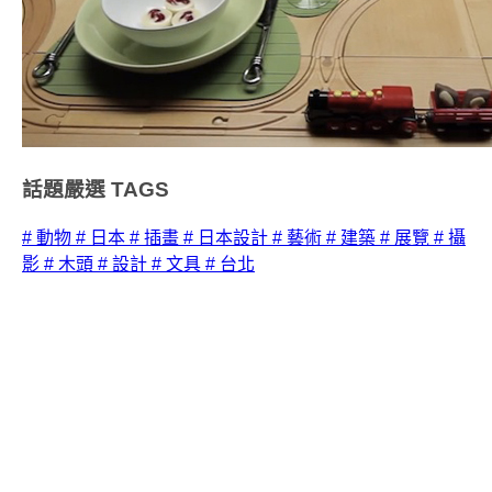
話題嚴選
TAGS
# 動物
# 日本
# 插畫
# 日本設計
# 藝術
# 建築
# 展覽
# 攝
影
# 木頭
# 設計
# 文具
# 台北