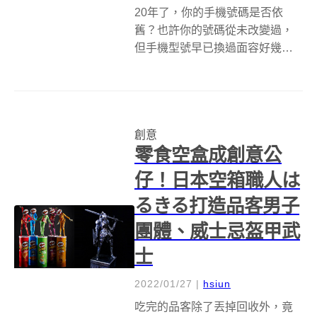
20年了，你的手機號碼是否依
舊？也許你的號碼從未改變過，
但手機型號早已換過面容好幾
代。從最早期的黑金剛、小海
豚、日式掀蓋手機到智慧型手
機，這個幾乎不離身的日常物
件，如果為它們辦一場畢業典禮
創意
會是怎樣呈現？為此，日本電信
零食空盒成創意公
公司NTT DOCOMO...
仔！日本空箱職人は
るきる打造品客男子
團體、威士忌盔甲武
士
2022/01/27
|
hsiun
吃完的品客除了丟掉回收外，竟