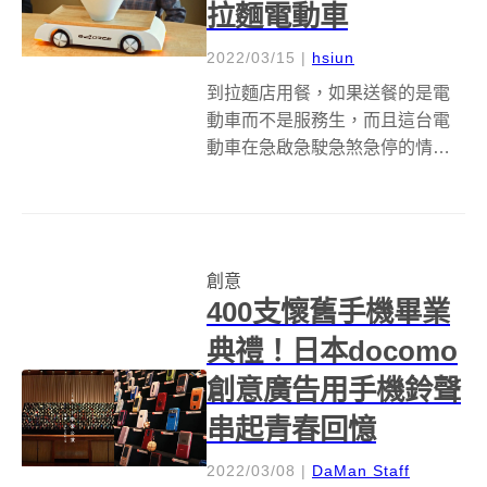
拉麵電動車
2022/03/15
|
hsiun
到拉麵店用餐，如果送餐的是電
動車而不是服務生，而且這台電
動車在急啟急駛急煞急停的情況
下，完全沒有撒出一滴湯，是不
是應該要先把手機拿出來錄下送
餐畫面，而不是低下頭為食物拍
照呢？日本汽車大產NISSAN近期
創意
為宣傳電動車新驅動系統e-
400支懷舊手機畢業
4ORCE，...
典禮！日本docomo
創意廣告用手機鈴聲
串起青春回憶
2022/03/08
|
DaMan Staff