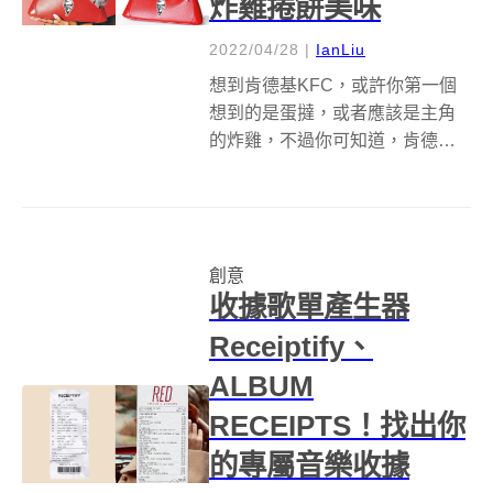
炸雞捲餅美味
2022/04/28
|
IanLiu
想到肯德基KFC，或許你第一個
想到的是蛋撻，或者應該是主角
的炸雞，不過你可知道，肯德基
其實早跨足時尚領域多年。像是
英國肯德基近期更推出能夠完美
放置炸雞捲餅的紅色手提包
「KFC Wrapuette」，讓你吃炸雞
創意
也能很有時尚氣勢！ 向來樂於玩
收據歌單產生器
無...
Receiptify、
ALBUM
RECEIPTS！找出你
的專屬音樂收據