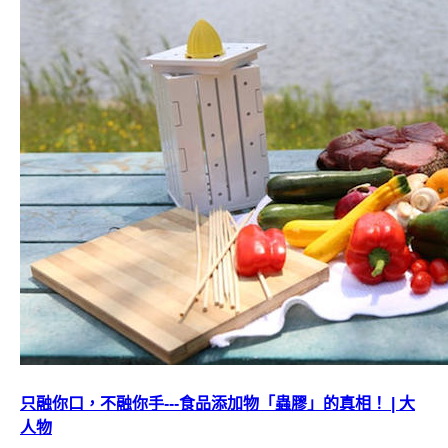
只融你口，不融你手---食品添加物「蟲膠」的真相！ | 大
人物