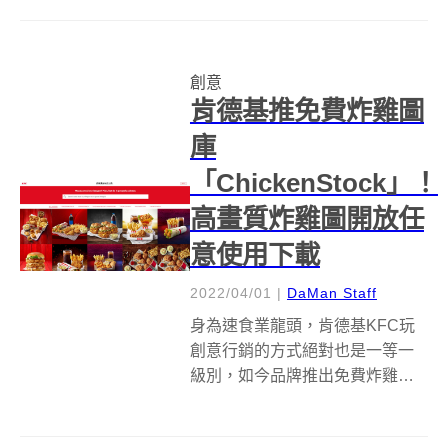
度請來中島セナ出演廣告主角，
以「不需要翅膀」（羽はいらな
い）為題，只見她一路闖進異世
創意
界般，跳躍一台台車身，直奔擁
肯德基推免費炸雞圖
抱突然出現...
庫
「ChickenStock」！
高畫質炸雞圖開放任
意使用下載
2022/04/01
|
DaMan Staff
身為速食業龍頭，肯德基KFC玩
創意行銷的方式絕對也是一等一
級別，如今品牌推出免費炸雞圖
庫「ChickenStock」，從單品、
套餐到官方商品形象等通通有，