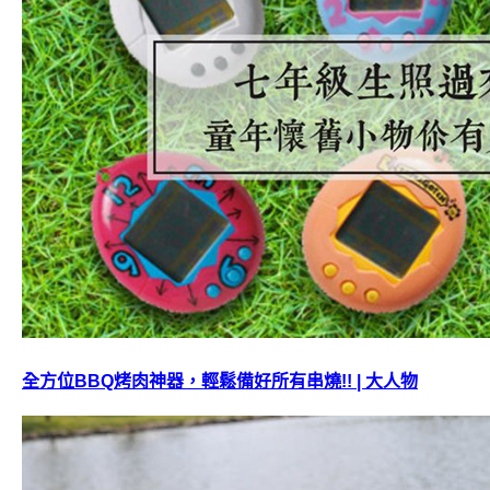
全方位BBQ烤肉神器，輕鬆備好所有串燒!! | 大人物