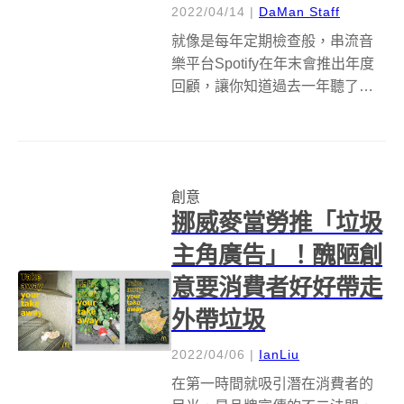
2022/04/14
|
DaMan Staff
就像是每年定期檢查般，串流音
樂平台Spotify在年末會推出年度
回顧，讓你知道過去一年聽了什
麼，又是哪一首歌深深擄獲你的
耳朵，不過若你等不了那麼久，
那麼近期在IG洗版的
「Receiptify」歌單收據產生器，
創意
大概能先幫你查查看你的最新音
挪威麥當勞推「垃圾
樂榜...
主角廣告」！醜陋創
意要消費者好好帶走
外帶垃圾
2022/04/06
|
IanLiu
在第一時間就吸引潛在消費者的