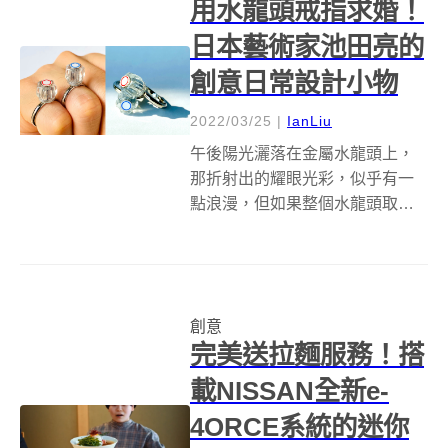
用水龍頭戒指求婚！
出「...
日本藝術家池田亮的
創意日常設計小物
2022/03/25
|
IanLiu
午後陽光灑落在金屬水龍頭上，
那折射出的耀眼光彩，似乎有一
點浪漫，但如果整個水龍頭取代
鑽石，變身求婚戒指呢？身兼導
演、編劇、藝術家的日本斜槓鬼
才池田亮，近期便以水龍頭為主
角，打造出一款懷舊復古風格水
創意
晶戒指，而水龍頭更能轉動，趣
完美送拉麵服務！搭
味設計細節令人會...
載NISSAN全新e-
4ORCE系統的迷你