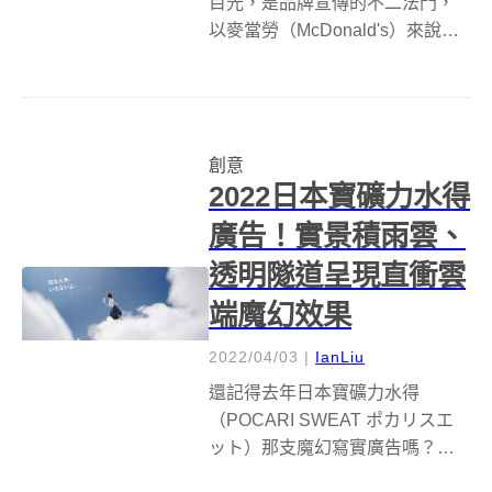
目光，是品牌宣傳的不二法門，
以麥當勞（McDonald's）來說，
這家全球速食業龍頭絕對稱得上
是深諳且懂得翻玩視覺的佼佼
者。不過近期挪威麥當勞所推出
的全新廣告，主角並不見薯條、
創意
漢堡、雞塊等明星餐點，取而代
2022日本寶礦力水得
之的是有...
廣告！實景積雨雲、
透明隧道呈現直衝雲
端魔幻效果
2022/04/03
|
IanLiu
還記得去年日本寶礦力水得
（POCARI SWEAT ポカリスエ
ット）那支魔幻寫實廣告嗎？相
隔一年，品牌團隊升級進化，再