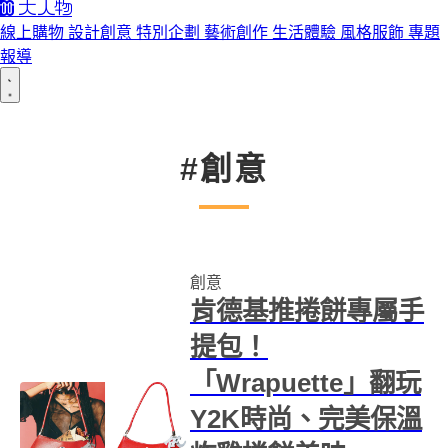
線上購物
設計創意
特別企劃
藝術創作
生活體驗
風格服飾
專題
報導
#創意
創意
肯德基推捲餅專屬手
提包！
「Wrapuette」翻玩
Y2K時尚、完美保溫