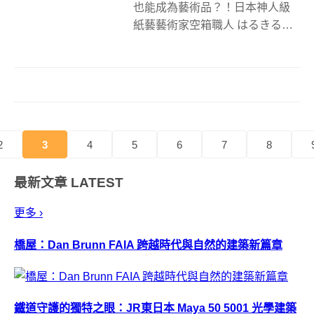
也能成為藝術品？！日本神人級
紙藝藝術家空箱職人 はるきる
（HARUKIRU）多年來利用糖果
或零食包裝盒，創作出一個又一
個生動的人物，像是大家再熟悉
不過的翹鬍子品客先生，通通變
成了穿上多彩西裝的男子團體，
而還有哪些...
2
3
4
5
6
7
8
最新文章
LATEST
更多 ›
橋屋：Dan Brunn FAIA 跨越時代與自然的建築新篇章
鐵道守護的獨特之眼：JR東日本 Maya 50 5001 光學建築