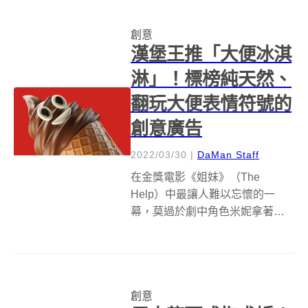
並且全都是超高畫質圖片，不過
為什麼速食品牌要開圖庫呢？理
創意
由則是品牌不想再忍受山寨品牌
漢堡王推「大便冰淇
總...
淋」！標榜純天然、
翻玩大便表情符號的
創意廣告
2022/03/30
|
DaMan Staff
在金獎電影《姐妹》（The
Help）中最讓人難以忘懷的一
幕，莫過於劇中角色米妮拿著特
製含屎的巧克力派給女主人吃，
倘若發生在真實世界，你是否願
意來一球大便冰淇淋？過去曾推
出發霉漢堡的漢堡王（Burger
創意
King），如今巴西漢堡王搶先推