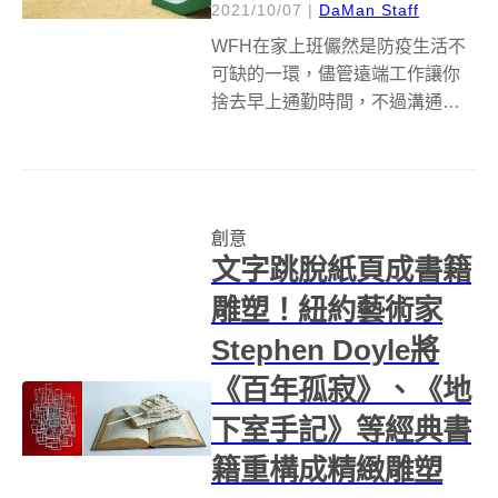
2021/10/07
|
DaMan Staff
WFH在家上班儼然是防疫生活不
可缺的一環，儘管遠端工作讓你
捨去早上通勤時間，不過溝通成
本卻也增加，特別是馬拉松式開
不完的線上視訊會議，這時如果
家中背景太雜亂反而有些害羞，
為此不少藝文博物館也推出特色
創意
視訊會議背景桌布（Virtual
文字跳脫紙頁成書籍
Meet...
雕塑！紐約藝術家
Stephen Doyle將
《百年孤寂》、《地
下室手記》等經典書
籍重構成精緻雕塑