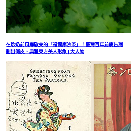
在珍奶前風靡歐美的「福爾摩沙茶」！臺灣百年前廣告刻
劃出俏皮、典雅東方美人形象 | 大人物