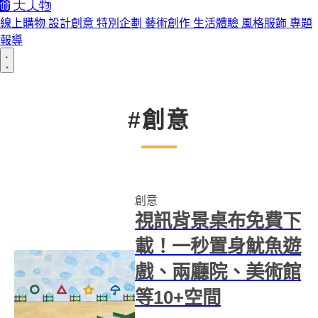
線上購物
設計創意
特別企劃
藝術創作
生活體驗
風格服飾
專題
報導
#創意
創意
視訊背景桌布免費下
載！一秒置身魷魚遊
戲、兩廳院、美術館
等10+空間