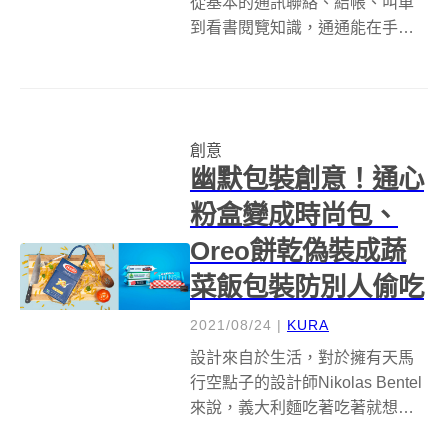
從基本的通訊聯絡、結帳、叫車
到看書閱覽知識，通通能在手機
上完成。面對數位浪潮吞噬，實
體書店該如何面對這個威脅，找
回書迷目光同時又吸引新客群，
或許俄羅斯百年書店Podpisnie
創意
Izdaniya（Подписны...
幽默包裝創意！通心
粉盒變成時尚包、
Oreo餅乾偽裝成蔬
菜飯包裝防別人偷吃
2021/08/24
|
KURA
設計來自於生活，對於擁有天馬
行空點子的設計師Nikolas Bentel
來說，義大利麵吃著吃著就想用
麵盒包裝的造型設計時尚小包，