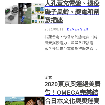
人孔蓋充電盤、退役
礙子風鈴、變電箱創
意插座
2021/08/11
|
DaMan Staff
提起台電，你會想到繳電費、颱
風天搶修電力，還是各種發電
廠？多年來台電積極推廣友善環
境觀念，以「瓩設計獎kW Design
Award」做為品牌識別，透過新生
代創意設計，轉化一般人認為相
對複雜的電力議題。今年舉辦的
創意
第21屆台電「瓩設計獎kW ...
2020東京奧運絕美廣
告！OMEGA完美結
合日本文化與奧運賽