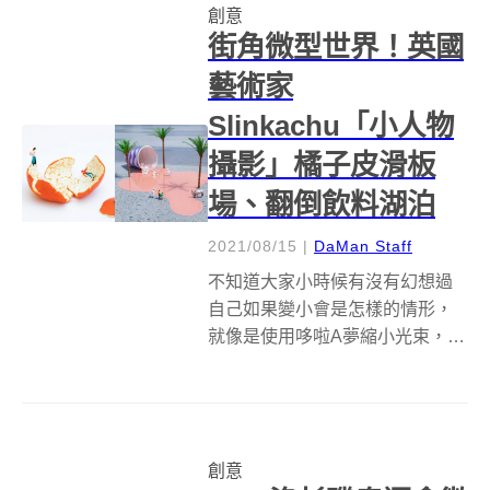
創意
一窺葛大為是如何從唱片企劃，
街角微型世界！英國
到一手寫出如此多傳唱...
藝術家
Slinkachu「小人物
攝影」橘子皮滑板
場、翻倒飲料湖泊
2021/08/15
|
DaMan Staff
不知道大家小時候有沒有幻想過
自己如果變小會是怎樣的情形，
就像是使用哆啦A夢縮小光束，體
驗小人物大世界的奇幻體驗，在
2006年開啟「小人物」（Little
People）微型創作的英國藝術家
Slinkachu，多年來便帶著這些小
創意
人物走訪各地，...