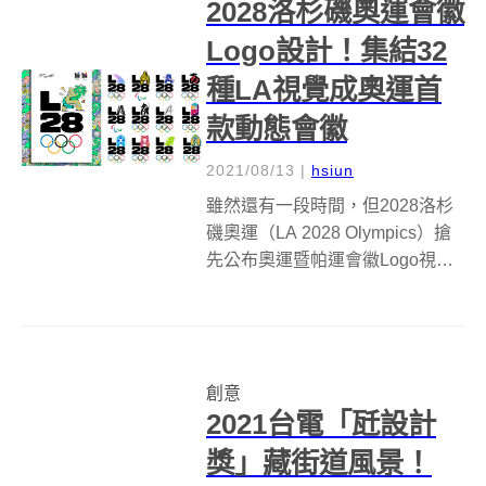
2028洛杉磯奧運會徽
Logo設計！集結32
種LA視覺成奧運首
款動態會徽
2021/08/13
|
hsiun
雖然還有一段時間，但2028洛杉
磯奧運（LA 2028 Olympics）搶
先公布奧運暨帕運會徽Logo視
覺，由洛杉磯縮寫 LA ，加上
2028的尾數28組合在一起，會徽
中「L」、「2」和「8」是靜態，
字母「A」則是動態且可以不斷變
創意
化，不僅...
2021台電「瓩設計
獎」藏街道風景！