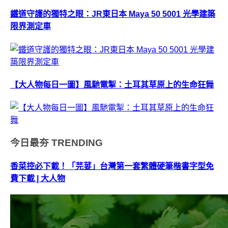
鐵道守護的獨特之眼：JR東日本 Maya 50 5001 光學建築
限界測定車
【大人物每日一圖】風馳電掣：土耳其草原上的生命狂舞
今日最夯
TRENDING
香菜控必下載！「芫荽」台灣第一套繁體硬筆楷書字型免
費下載 | 大人物