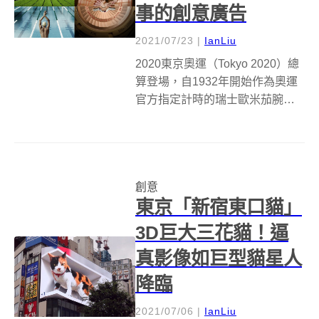
事的創意廣告
2021/07/23
|
IanLiu
2020東京奧運（Tokyo 2020）總
算登場，自1932年開始作為奧運
官方指定計時的瑞士歐米茄腕錶
OMEGA，則在比賽前夕推出讓人
嘆為觀止的全新東奧廣告「計時
與傳統 當OMEGA遇上日本」
（Timekeeping and traditi...
創意
東京「新宿東口貓」
3D巨大三花貓！逼
真影像如巨型貓星人
降臨
2021/07/06
|
IanLiu