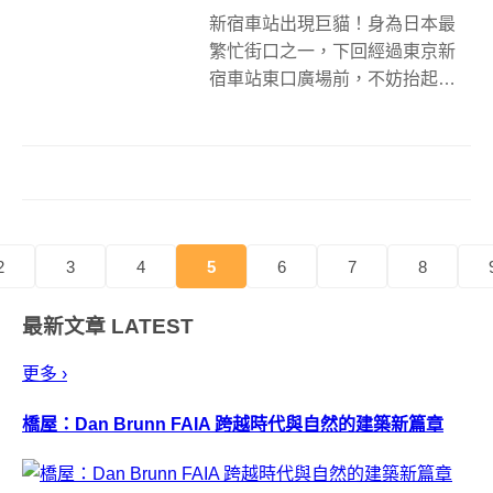
新宿車站出現巨貓！身為日本最
繁忙街口之一，下回經過東京新
宿車站東口廣場前，不妨抬起頭
來看看，因為會有一隻3D巨大貓
咪跟你互動玩耍！名為「新宿東
口貓咪」（新宿東口の猫）的黑
橘白三花貓（或稱三毛貓、三色
貓），是新宿車站東口廣場前最
新的互動廣告看...
2
3
4
5
6
7
8
最新文章
LATEST
更多 ›
橋屋：Dan Brunn FAIA 跨越時代與自然的建築新篇章