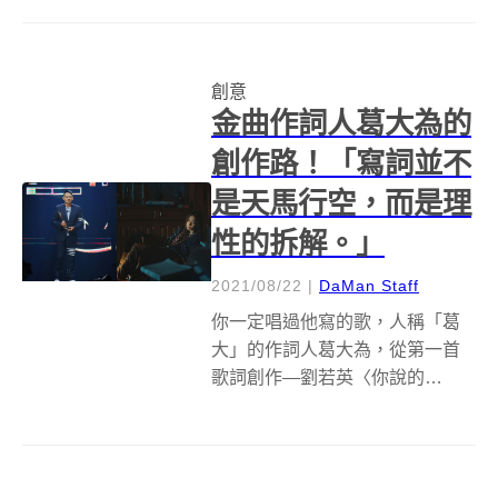
似乎是件非常自然的事情；而大
小朋友都愛吃的Oreo夾心餅乾，
為了確保擁有餅乾者能安心地享
創意
用餅乾，也推出各種造型的...
金曲作詞人葛大為的
創作路！「寫詞並不
是天馬行空，而是理
性的拆解。」
2021/08/22
|
DaMan Staff
你一定唱過他寫的歌，人稱「葛
大」的作詞人葛大為，從第一首
歌詞創作—劉若英〈你說的
對〉、徐佳瑩〈到此為止〉、楊
乃文〈離心力〉、張惠妹〈連名
帶姓〉，到讓他抱回金曲獎最佳
作詞人的田馥甄〈無人知曉〉，