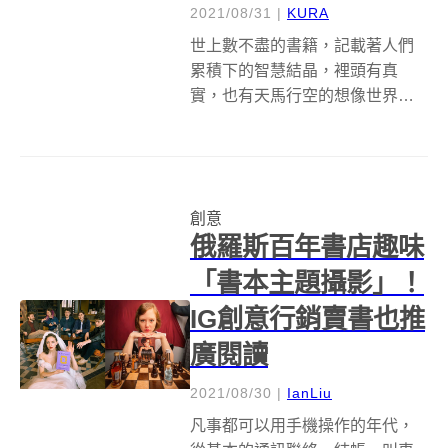
2021/08/31
|
KURA
世上數不盡的書籍，記載著人們
累積下的智慧結晶，裡頭有真
實，也有天馬行空的想像世界，
只要閱讀書上的文字，彷彿能到
達任何地方！美國紐約的平面設
計師兼紙藝藝術家Stephen
Doyle，以書本為創作素材，將其
創意
剪貼、拼接，讓平面的文字躍出
俄羅斯百年書店趣味
書頁，建...
「書本主題攝影」！
IG創意行銷賣書也推
廣閱讀
2021/08/30
|
IanLiu
凡事都可以用手機操作的年代，